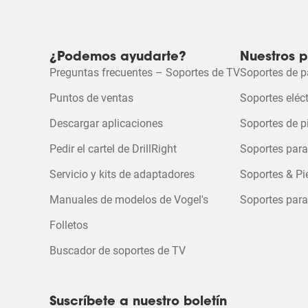
artículo
artículo
artículo
artículo
artícu
con
con
con
con
con
Instrucciones de montaje
Vídeo comercial
1
2
3
4
5
estrella
estrellas.
estrellas.
estrellas.
estrell
Esta
Esta
Esta
Esta
Esta
Folleto de producto
¿Podemos ayudarte?
Nuestros 
acción
acción
acción
acción
acció
Preguntas frecuentes – Soportes de TV
Soportes de p
abrirá
abrirá
abrirá
abrirá
abrirá
el
el
el
el
el
Vídeo de producto
Puntos de ventas
Soportes eléc
formulario
formulario
formulario
formulario
formul
de
de
de
de
de
Descargar aplicaciones
Soportes de p
envío.
envío.
envío.
envío.
envío.
Pedir el cartel de DrillRight
Soportes para
Servicio y kits de adaptadores
Soportes & Pi
Manuales de modelos de Vogel's
Soportes para
Folletos
Buscador de soportes de TV
Suscríbete a nuestro boletín