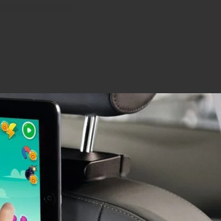
 entre 18 y 33 cm con
ne todo lo que
 trasera de su coche
porte para tablet.
abezas. Sus hijos
rá que preocuparse
 altura universal del
osacabezas. El
mo por ejemplo en