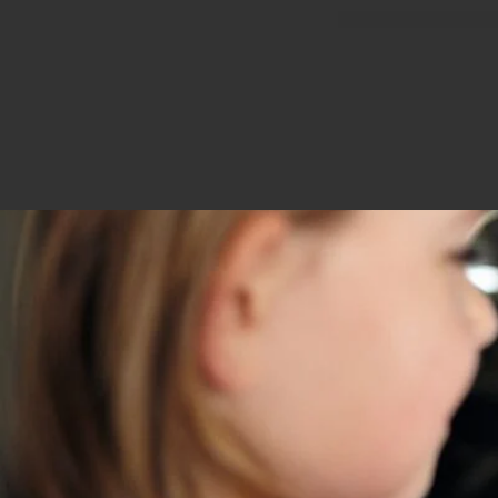
Un soporte para tab
El elegante diseño d
un grosor de entre 0
necesita: un soporte
No requiere herrami
Con el soporte de co
en un sistema de ent
Simplemente acóplelo
pueden disfrutar de 
de que la tablet se c
Compatibilidad con 
El soporte para tabl
reposacabezas. Es fl
soporte no se puede
los coches Tesla.