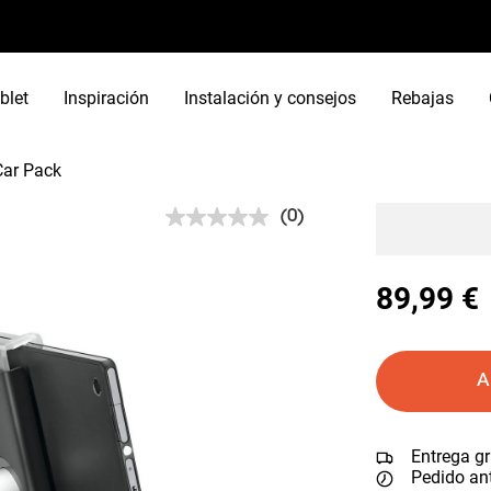
blet
Inspiración
Instalación y consejos
Rebajas
Car Pack
(0)
Sin
puntuación.
Enlace
en
89,99 €
la
misma
página.
A
Entrega gr
Pedido ant