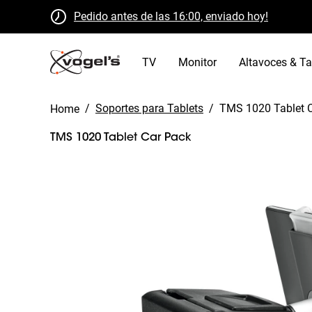
Pedido antes de las 16:00, enviado hoy!
Devoluciones gratuitas dentro de 30 días
Certificado B Corp
TV
Monitor
Altavoces & Ta
/
Soportes para Tablets
/
TMS 1020 Tablet 
Home
TMS 1020 Tablet Car Pack
Slide 1 of 8