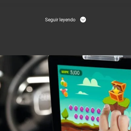
Seguir leyendo
let válido para todas las marcas de tablets
el soporte para tablet de Vogel’s sirve para todas las tablets de
,5 y 1,3 cm*. El Paquete de montaje de tablet en el coche contie
 para tablet y un soporte de reposacabezas para coches.
entas durante la instalación
che para tablet TMS 1020 , podrá convertir rápidamente la parte
retenimiento móvil. No requiere herramientas para instalar el so
 a su tablet y fíjelo de forma segura en el soporte del reposac
sus películas, aplicaciones y juegos favoritos. Además, no tend
aiga.
el coche
et es adecuado para todos los coches con el sistema de ajuste de
exible para usar con diferentes anchos entre las barras del rep
 montar en reposacabezas donde las barras no son visibles, co