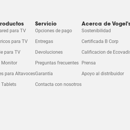
lo
as.
productos
Servicio
Acerca de Vogel'
n
ared para TV
Opciones de pago
Sostenibilidad
Acepta las co
tricos para TV
Entregas
Certificada B Corp
marketin
ario
 para ver es
ie para TV
Devoluciones
Calificacion de Ecovadi
 Monitor
Preguntas frecuentes
Prensa
Cambiar configura
es para Altavoces
Garantía
Apoyo al distribuidor
cookies
 Tablets
Contacta con nosotros