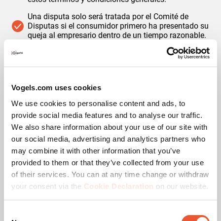
Una disputa solo será tratada por el Comité de
Disputas si el consumidor primero ha presentado su
queja al empresario dentro de un tiempo razonable.
A más tardar doce meses después de que haya
surgido la disputa, la disputa debe presentarse por
escrito al Comité de Disputas.
Vogels.com uses cookies
Si el consumidor desea presentar una disputa al
Comité de Disputas, el empresario está obligado por
We use cookies to personalise content and ads, to
esta elección.
provide social media features and to analyse our traffic.
Si el emprendedor desea hacerlo, el consumidor
We also share information about your use of our site with
tendrá que hacer una declaración por escrito dentro
our social media, advertising and analytics partners who
de las cinco semanas posteriores a una solicitud
may combine it with other information that you’ve
por escrito del emprendedor, si desea hacerlo o si
desea que el tribunal competente se ocupe de la
provided to them or that they’ve collected from your use
disputa. Si el empresario no escucha la elección del
of their services. You can at any time change or withdraw
consumidor dentro del período de cinco semanas,
your consent via the
Cookie Declaration
on our website.
entonces el empresario tiene derecho a presentar la
disputa ante el tribunal competente.
Consent
El Comité de Controversias no se encargará de una