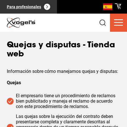
Para profesionales
Quejas y disputas - Tienda
web
Información sobre cómo manejamos quejas y disputas:
Productos de consumo
(
0
):
Ver todo
Quejas
El empresario tiene un procedimiento de reclamos
bien publicitado y maneja el reclamo de acuerdo
con este procedimiento de reclamos.
Las quejas sobre la ejecución del contrato deben
Páginas
(
0
):
Ver todo
presentarse completa y claramente descritas al