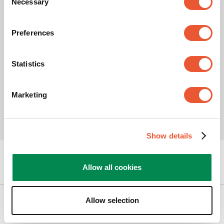
Necessary
Selection
disputa ni suspenderá los procedimientos si se
concede al empresario una moratoria, se ha
declarado en quiebra o ha finalizado realmente sus
Preferences
actividades comerciales, antes de que el Comité
haya abordado una disputa en la audiencia y una
declaración final fue hecho.
Statistics
Si hay una disputa que la parte compradora y
vendedora no puede resolver, use la plataforma
ODR
https://ec.europa.eu/consumers/odr/
.
Marketing
Show details
¿Podemos ayudarte?
Allow all cookies
Allow selection
Nuestros productos