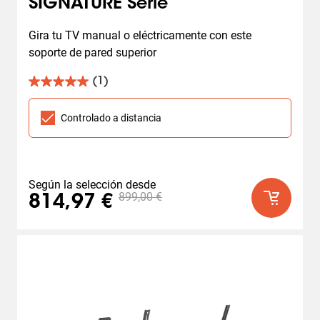
SIGNATURE Serie
Gira tu TV manual o eléctricamente con este 
soporte de pared superior
(1)
5.0
de
5
Controlado a distancia
estrellas.
1
reseña
Según la selección desde
899,00 €
814,97 €