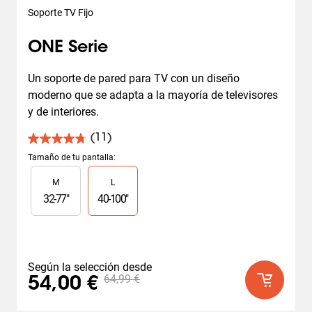
Soporte TV Fijo
ONE Serie
Un soporte de pared para TV con un diseño 
moderno que se adapta a la mayoría de televisores 
y de interiores.
(11)
4.7
de
Tamaño de tu pantalla
:
5
Slide 1 of 2
M
L
estrellas.
11
32
-
77
"
40
-
100
"
reseñas
Según la selección desde
64,99 €
54,00 €