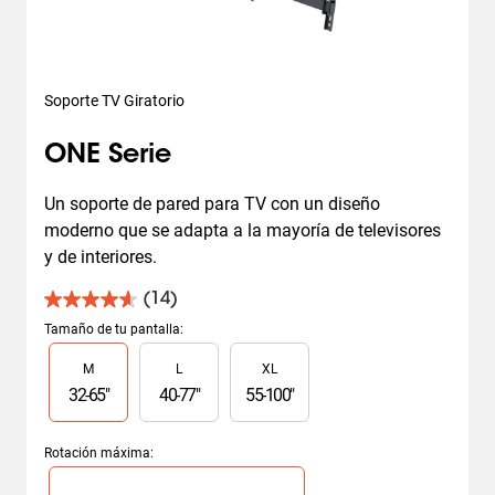
Soporte TV Giratorio
ONE Serie
Un soporte de pared para TV con un diseño 
moderno que se adapta a la mayoría de televisores 
y de interiores.
(14)
4.6
de
Tamaño de tu pantalla
:
5
Slide 1 of 3
M
L
XL
estrellas.
14
32
-
65
"
40
-
77
"
55
-
100
"
reseñas
Rotación máxima
:
Slide 1 of 1