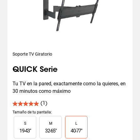
Soporte TV Giratorio
QUICK Serie
Tu TV en la pared, exactamente como la quieres, en 
30 minutos como máximo
(1)
5.0
de
Tamaño de tu pantalla
:
5
Slide 1 of 3
S
M
L
estrellas.
1
19
-
43
"
32
-
65
"
40
-
77
"
reseña