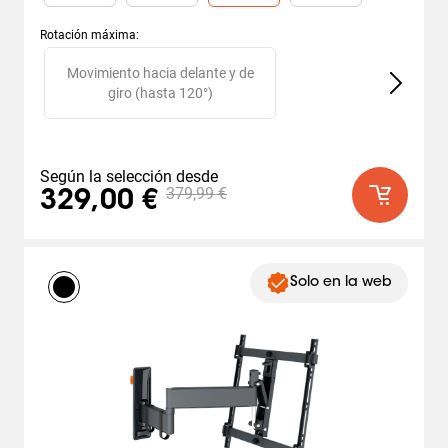
Rotación máxima
:
Slide 1 of 2
Movimiento hacia delante y de
giro (hasta 120°)
Según la selección desde
379,99 €
329,00 €
Solo en la web