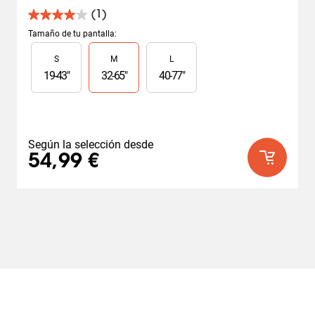
(1)
4.0
de
Tamaño de tu pantalla
:
5
Slide 1 of 3
S
M
L
estrellas.
1
19
-
43
"
32
-
65
"
40
-
77
"
reseña
Según la selección desde
54,99 €