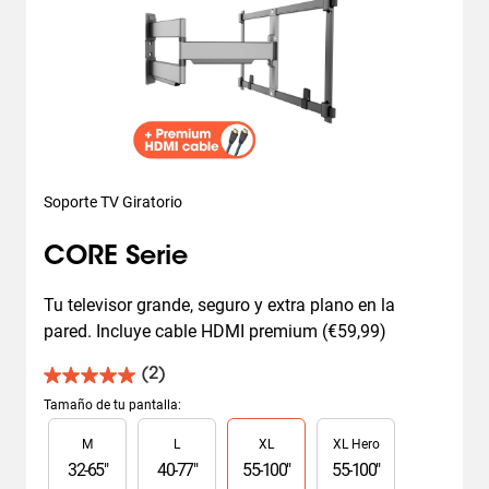
Soporte TV Giratorio
CORE Serie
Tu televisor grande, seguro y extra plano en la 
pared. Incluye cable HDMI premium (€59,99)
(2)
5.0
de
Tamaño de tu pantalla
:
5
Slide 1 of 4
M
L
XL
XL Hero
estrellas.
2
32
-
65
"
40
-
77
"
55
-
100
"
55
-
100
"
reseñas