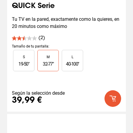
QUICK Serie
Tu TV en la pared, exactamente como la quieres, en 
20 minutos como máximo
(2)
2.5
de
Tamaño de tu pantalla
:
5
Slide 1 of 3
S
M
L
estrellas.
2
19
-
50
"
32
-
77
"
40
-
100
"
reseñas
Según la selección desde
39,99 €