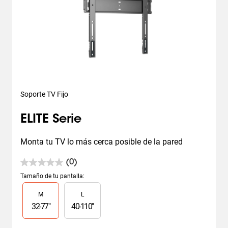
Soporte TV Fijo
ELITE Serie
Monta tu TV lo más cerca posible de la pared
(0)
0.0
de
Tamaño de tu pantalla
:
5
Slide 1 of 2
M
L
estrellas.
32
-
77
"
40
-
110
"