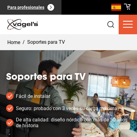
Para profesionales
/
Soportes para TV
Home
Soportes para TV
Productos de consumo
(
0
):
Ver todo
Fácil de instalar
Seguro: probado con 3 veces su carga máxima
De alta calidad: diseño nórdico con más de 50 años
de historia
Páginas
(
0
):
Ver todo