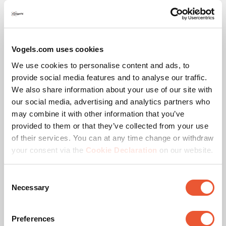
estrellas.
Según la selección desde
199,00 €
Vogels.com uses cookies
Inclinable
We use cookies to personalise content and ads, to
provide social media features and to analyse our traffic.
We also share information about your use of our site with
our social media, advertising and analytics partners who
may combine it with other information that you’ve
provided to them or that they’ve collected from your use
of their services. You can at any time change or withdraw
your consent via the
Cookie Declaration
on our website.
Consent
Necessary
Selection
Preferences