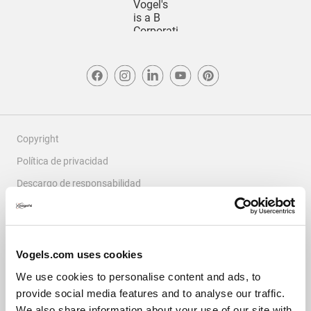
Copyright
Política de privacidad
Descargo de responsabilidad
Cookies
Condiciones tienda online
Reclamaciones y disputas
Vogels.com uses cookies
Sobre este sitio
We use cookies to personalise content and ads, to
provide social media features and to analyse our traffic.
© Vogel's Products BV
2026
We also share information about your use of our site with