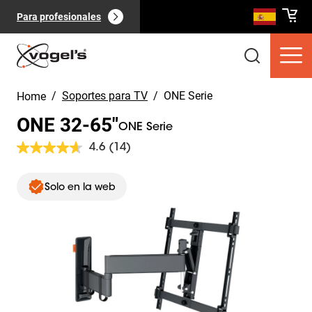
Para profesionales
/
Soportes para TV
/
ONE Serie
Home
ONE 32-65"
ONE Serie
4.6
(14)
Lea
14
reseñas.
Slide 1 of 11
Productos de consumo
(
0
):
Enlace
Ver todo
Solo en la web
en
la
misma
página.
Páginas
(
0
):
Ver todo