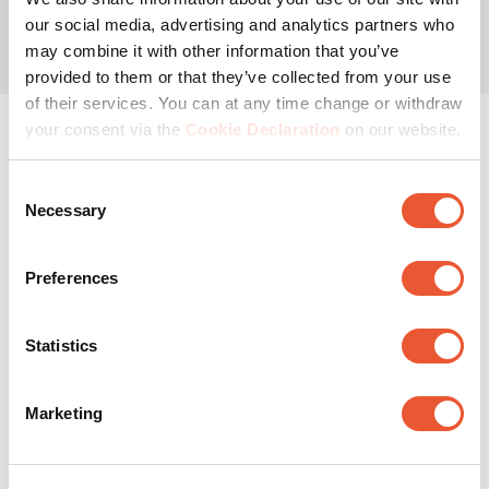
our social media, advertising and analytics partners who
may combine it with other information that you’ve
provided to them or that they’ve collected from your use
Filtrar reseñas
of their services. You can at any time change or withdraw
your consent via the
Cookie Declaration
on our website.
Región de búsqueda de temas y reseñas
Consent
Ordenar por
Necessary
Filtros
Selection
Más recientes
1
1
–
5 de 14
Reseñas
a
Preferences
5
de
5 de 5 estrellas.
14
Statistics
Producto de calidad
Reseñas.
ASF-1976
Marketing
hace 11 meses
El soporte cumple con lo que indican las
especificaciones. Para mí TV dice que tiene