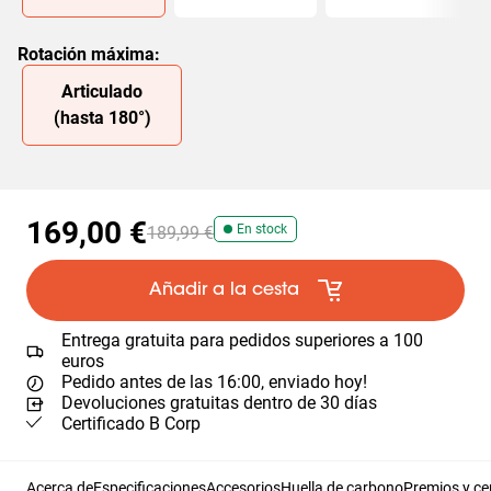
Rotación máxima
:
Slide 1 of 1
Articulado
(hasta 180°)
169,00 €
En stock
189,99 €
Añadir a la cesta
Entrega gratuita para pedidos superiores a 100
euros
Pedido antes de las 16:00, enviado hoy!
Devoluciones gratuitas dentro de 30 días
Certificado B Corp
Acerca de
Especificaciones
Accesorios
Huella de carbono
Premios y ce