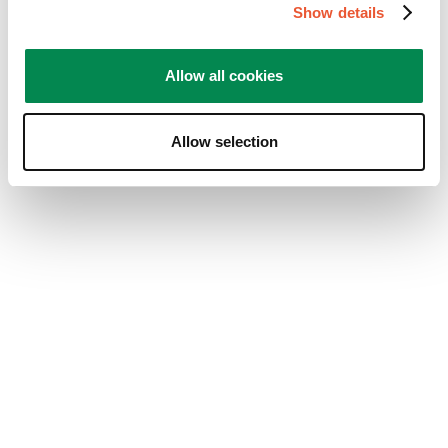
ángulo de giro de 105º y hay que tener cuidado
Show details
porque son 52º para cada lado. Hay que
entender bien ese aspecto. Funciona bien y es
Allow all cookies
muy fácil de manejar. Quizá demasiado sensible y
el propio peso de los cables de la TV hace que al
girarlo, cuando lo sueltas, retroceda algo de la
Allow selection
posición elegida. Pero su calidad es indiscutible.
Sí, Recomiendo este producto.
Producto probado el: :
14/8/2025
Calidad del producto
Calidad del producto, 5.0 de 5
5.0
Valor del producto
Valor del producto, 5.0 de 5
5.0
Desempeño
Desempeño, 4.0 de 5
4.0