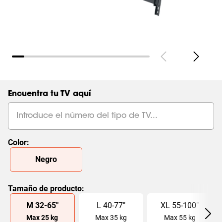
Encuentra tu TV aquí
Color
:
Slide 1 of 1
Negro
Tamaño de producto
:
Slide 1 of 3
M
32
-
65
"
L
40
-
77
"
XL
55
-
100
"
Max
25
kg
Max
35
kg
Max
55
kg