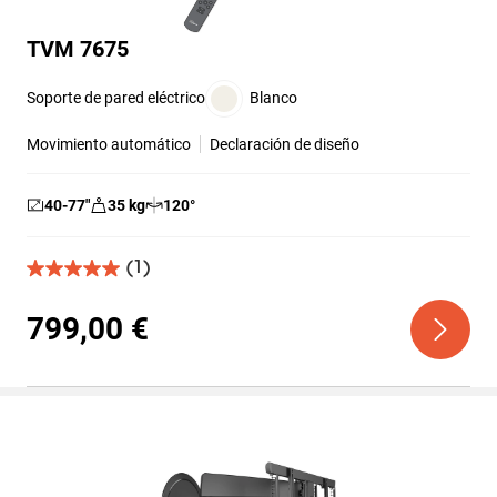
TVM 7675
Soporte de pared eléctrico
Blanco
Movimiento automático
Declaración de diseño
40-77
″
35
kg
120
°
(1)
5.0
de
5
799,00 €
estrellas.
1
reseña