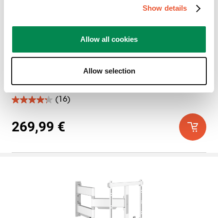
TVM 5445
Show details
Soporte TV Giratorio
Negro
Allow all cookies
Televisores grandes
Ultrafino
Allow selection
32-65
″
35
kg
180
°
(16)
4.3
de
5
269,99 €
estrellas.
16
reseñas