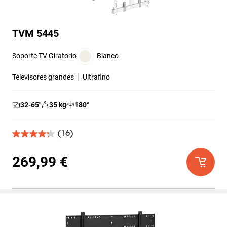
TVM 5445
Soporte TV Giratorio
Blanco
Televisores grandes
Ultrafino
32-65
″
35
kg
180
°
(16)
4.3
de
5
269,99 €
estrellas.
16
reseñas