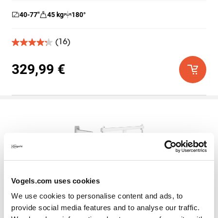
40-77
″
45
kg
180
°
(16)
4.3
de
5
329,99 €
estrellas.
16
reseñas
Vogels.com uses cookies
TVM 5645
We use cookies to personalise content and ads, to
provide social media features and to analyse our traffic.
Soporte TV Giratorio
Blanco