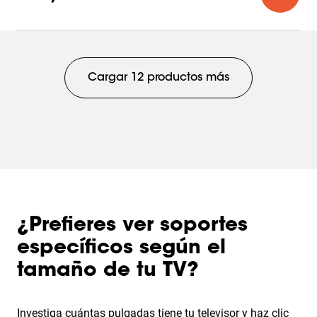
estrellas.
19
reseñas
Cargar 12 productos más
¿Prefieres ver soportes
específicos según el
tamaño de tu TV?
Investiga cuántas pulgadas tiene tu televisor y haz clic