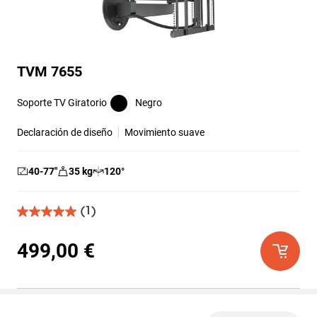
TVM 7655
Soporte TV Giratorio
Negro
Declaración de diseño
Movimiento suave
40-77
″
35
kg
120
°
(1)
5.0
de
5
499,00 €
estrellas.
1
reseña