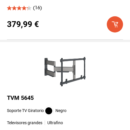
(16)
4.3
de
5
379,99 €
estrellas.
16
reseñas
TVM 5645
Soporte TV Giratorio
Negro
Televisores grandes
Ultrafino