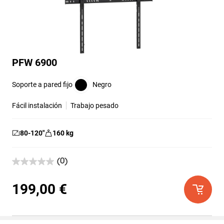
PFW 6900
Soporte a pared fijo
Negro
Fácil instalación
Trabajo pesado
80-120
″
160
kg
(0)
0.0
de
5
199,00 €
estrellas.