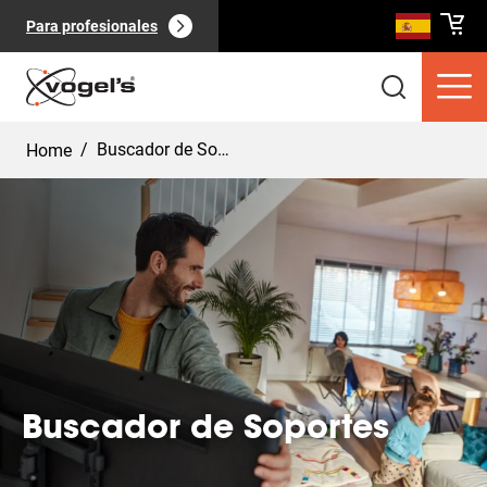
Para profesionales
/
Buscador de Soportes
Home
Productos de consumo
(
0
):
Ver todo
Buscador de Soportes
Páginas
(
0
):
Ver todo