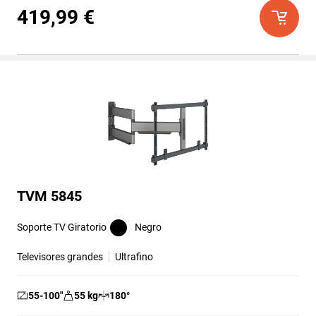
5
419,99 €
estrellas.
16
reseñas
TVM 5845
Soporte TV Giratorio
Negro
Televisores grandes
Ultrafino
55-100
″
55
kg
180
°