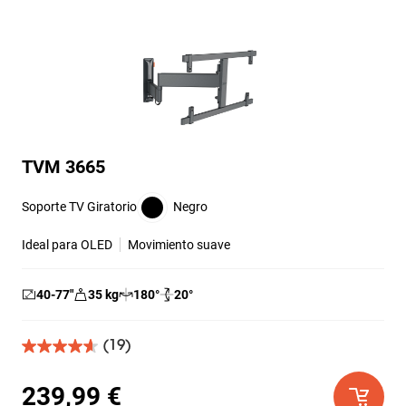
TVM 3665
Soporte TV Giratorio
Negro
Ideal para OLED
Movimiento suave
40-77
″
35
kg
180
°
20
°
(19)
4.6
de
5
239,99 €