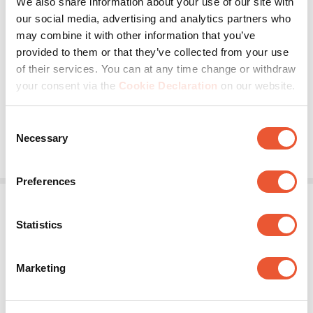
We also share information about your use of our site with
our social media, advertising and analytics partners who
Televisores grandes
Ultrafino
may combine it with other information that you’ve
provided to them or that they’ve collected from your use
40-77
″
45
kg
180
°
of their services. You can at any time change or withdraw
your consent via the
Cookie Declaration
on our website.
(16)
4.3
de
Consent
5
329,99 €
Necessary
Selection
estrellas.
16
reseñas
Preferences
Statistics
Marketing