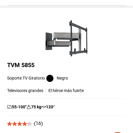
reseña
TVM 5855
Soporte TV Giratorio
Negro
Televisores grandes
El héroe más fuerte
55-100
″
75
kg
120
°
(16)
4.3
de