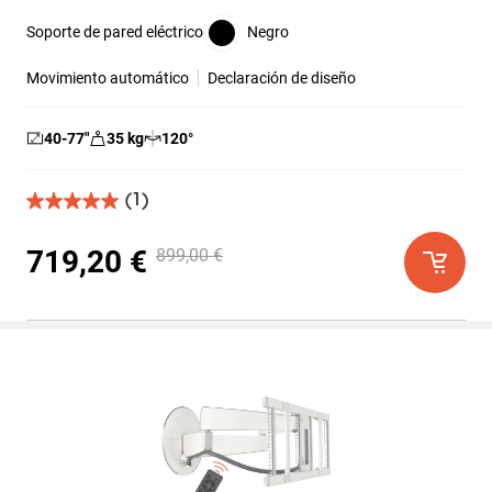
Soporte de pared eléctrico
Negro
Movimiento automático
Declaración de diseño
40-77
″
35
kg
120
°
(1)
5.0
de
5
719,20 €
899,00 €
estrellas.
1
reseña