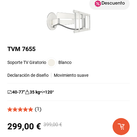
Descuento
TVM 7655
Soporte TV Giratorio
Blanco
Declaración de diseño
Movimiento suave
40-77
″
35
kg
120
°
(1)
5.0
de
5
299,00 €
399,00 €
estrellas.
1