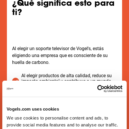
¿Qué significa esto para
ti?
Al elegir un soporte televisor de Vogel's, estás
eligiendo una empresa que es consciente de su
huella de carbono.
Al elegir productos de alta calidad, reduce su
impacto ambiental y contribuye a un mundo
más sostenible.
Como los productos de Vogel's están diseñados
para durar, no tendrás que comprar un soporte
Vogels.com uses cookies
nuevo con cada TV nuevo. Esto, a su vez, te ahorra
We use cookies to personalise content and ads, to
costes adicionales de producción y adquisición.
provide social media features and to analyse our traffic.