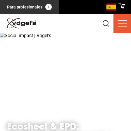
Para profesionales
Productos de consumo
(
0
):
Ver todo
Páginas
(
0
):
Ver todo
Ecosheet & EPD: