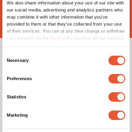
We also share information about your use of our site with
Sustituir con menos frecuencia significa
our social media, advertising and analytics partners who
menos complicaciones y menores costes a
largo plazo.
may combine it with other information that you’ve
provided to them or that they’ve collected from your use
of their services. You can at any time change or withdraw
your consent via the
Cookie Declaration
on our website.
Consent
Signed EDP documents:
Necessary
Selection
TVM 5850 Series
Preferences
TVM 5840 Series
TVM 5640 Series
Statistics
TVM 5440 Series
Marketing
TVM 3840 Series