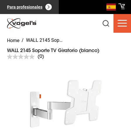
Para profesionales
/
WALL 2145 Soporte TV Giratorio (blanco)
Home
WALL 2145 Soporte TV Giratorio (blanco)
(0)
Sin
puntuación.
Enlace
Slide 1 of 6
en
Productos de consumo
(
0
):
la
Ver todo
misma
página.
Páginas
(
0
):
Ver todo