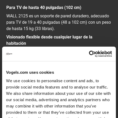
Para TV de hasta 40 pulgadas (102 cm)
WALL 2125 es un soporte de pared duradero, adecuado
para TV de 19 a 40 pulgadas (48 a 102 cm) con un peso
de hasta 15 kg (33 libras).
Visionado flexible desde cualquier lugar de la
habitación
Ahora podrás disfrutar y mirar la TV desde distintos
lugares con el soporte de pared articulado WALL 2145
de Vogel's. El visionado perfecto desde la mesa y la sala
de estar próxima. La mejor opción para mirar tu
Vogels.com uses cookies
programa favorito de TV desde distintos lugares.
We use cookies to personalise content and ads, to
provide social media features and to analyse our traffic.
La serie WALL: simplemente valor inteligente
We also share information about your use of our site with
our social media, advertising and analytics partners who
Cocina al mismo tiempo que tu chef preferido. Disfruta
may combine it with other information that you’ve
de un programa al mismo tiempo que haces tus
provided to them or that they’ve collected from your use
papeleos habituales. Para ello, elige la serie WALL de