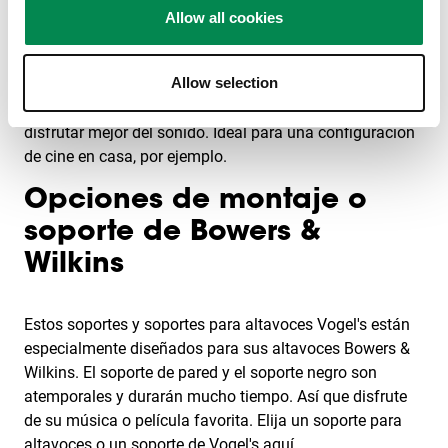
¿No puede montar altavoces en la pared? ¿O le gusta
Allow all cookies
cómo un soporte de suelo añade algo a su sala de
estar? Entonces, un soporte de suelo Bowers & Wilkins
Allow selection
es la opción perfecta para usted. Coloque los altavoces
en cualquier lugar de la habitación donde pueda
disfrutar mejor del sonido. Ideal para una configuración
de cine en casa, por ejemplo.
Opciones de montaje o
soporte de Bowers &
Wilkins
Estos soportes y soportes para altavoces Vogel's están
especialmente diseñados para sus altavoces Bowers &
Wilkins. El soporte de pared y el soporte negro son
atemporales y durarán mucho tiempo. Así que disfrute
de su música o película favorita. Elija un soporte para
altavoces o un soporte de Vogel's aquí.