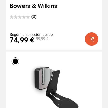
Bowers & Wilkins
(0)
0.0
de
5
estrellas.
Según la selección desde
99,99 €
74,99 €