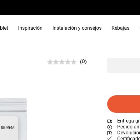
blet
Inspiración
Instalación y consejos
Rebajas
(0)
Sin
puntuación.
Enlace
en
la
misma
página.
Entrega gr
Pedido ant
Devolucion
Certificad