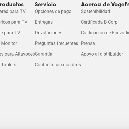
ionar
productos
Servicio
Acerca de Vogel'
ucto
ared para TV
Opciones de pago
Sostenibilidad
ar
tricos para TV
Entregas
Certificada B Corp
lo
ie para TV
Devoluciones
Calificacion de Ecovadi
as.
 Monitor
Preguntas frecuentes
Prensa
n
es para Altavoces
Garantía
Apoyo al distribuidor
 Tablets
Contacta con nosotros
ario