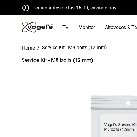
Pedido antes de las 16:00, enviado hoy!
Devoluciones gratuitas dentro de 30 días
Certificado B Corp
TV
Monitor
Altavoces & Ta
/
Service Kit - M8 bolts (12 mm)
Home
Service Kit - M8 bolts (12 mm)
Slide 1 of 2