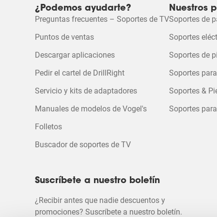
Seleccionar
Seleccionar
Seleccionar
Seleccionar
Selecc
¿Podemos ayudarte?
Nuestros 
para
para
para
para
para
Sea el primero en revisar este prod
Preguntas frecuentes – Soportes de TV
Soportes de p
calificar
calificar
calificar
calificar
calific
el
el
el
el
el
Puntos de ventas
Soportes eléc
artículo
artículo
artículo
artículo
artícu
con
con
con
con
con
Descargar aplicaciones
Soportes de p
1
2
3
4
5
estrella
estrellas.
estrellas.
estrellas.
estrell
Pedir el cartel de DrillRight
Soportes para
Esta
Esta
Esta
Esta
Esta
acción
acción
acción
acción
acció
Servicio y kits de adaptadores
Soportes & Pi
abrirá
abrirá
abrirá
abrirá
abrirá
el
el
el
el
el
Manuales de modelos de Vogel's
Soportes para
formulario
formulario
formulario
formulario
formul
de
de
de
de
de
Folletos
envío.
envío.
envío.
envío.
envío.
Buscador de soportes de TV
Suscríbete a nuestro boletín
¿Recibir antes que nadie descuentos y
promociones? Suscríbete a nuestro boletín.