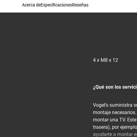
Acerca de
Especificaciones
Reseñas
4 x M8 x 12
¿Qué son los servic
Vogel’s suministra 
montaje necesarios.
montar una TV. Este 
trasera), por ejempl
ayudarte a montar e