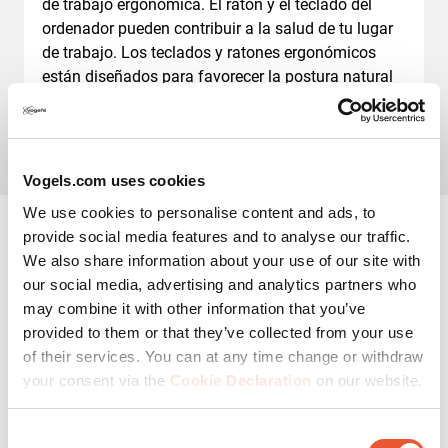
de trabajo ergonómica. El ratón y el teclado del
ordenador pueden contribuir a la salud de tu lugar
de trabajo. Los teclados y ratones ergonómicos
están diseñados para favorecer la postura natural
de manos y muñecas. Esto reduce o incluso
previene los síntomas.
Vogels.com uses cookies
We use cookies to personalise content and ads, to
provide social media features and to analyse our traffic.
We also share information about your use of our site with
Por qué MOMO es tu mejor
our social media, advertising and analytics partners who
aliado en un lugar de
may combine it with other information that you’ve
provided to them or that they’ve collected from your use
trabajo ergonómico en
of their services. You can at any time change or withdraw
casa
your consent via the
Cookie Declaration
on our website.
Consent