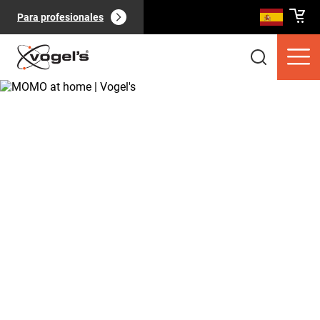
Para profesionales
Productos de consumo
(
0
):
Ver todo
Páginas
(
0
):
Ver todo