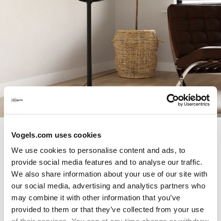
Vogels.com uses cookies
We use cookies to personalise content and ads, to
¿Qué elegir: soportes de pie
provide social media features and to analyse our traffic.
o de pared para los
We also share information about your use of our site with
our social media, advertising and analytics partners who
altavoces Sonos Era?
may combine it with other information that you’ve
provided to them or that they’ve collected from your use
Los soportes de pie y de pared son excelentes opciones