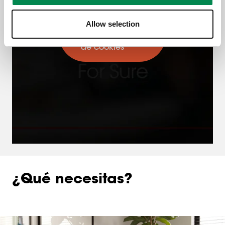
Allow selection
Cambiar
configuración
de cookies
¿Qué necesitas?