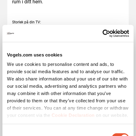
rum i ditt hem.
Storlek på din TV
:
Slide 1 of 2
M
L
32
-
77
"
40
-
100
"
Vogels.com uses cookies
We use cookies to personalise content and ads, to
Baserat på dina val
provide social media features and to analyse our traffic.
749 SEK
549 SEK
We also share information about your use of our site with
our social media, advertising and analytics partners who
may combine it with other information that you’ve
provided to them or that they’ve collected from your use
of their services. You can at any time change or withdraw
your consent via the
Cookie Declaration
on our website.
Consent