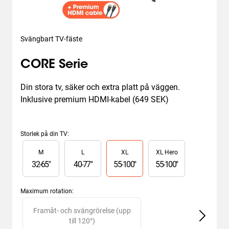
Svängbart TV-fäste
CORE Serie
Din stora tv, säker och extra platt på väggen. 
Inklusive premium HDMI-kabel (649 SEK)
Storlek på din TV
:
Slide 1 of 4
M
L
XL
XL Hero
32
-
65
"
40
-
77
"
55
-
100
"
55
-
100
"
Maximum rotation
:
Slide 1 of 2
Framåt- och svängrörelse (upp
till 120°)