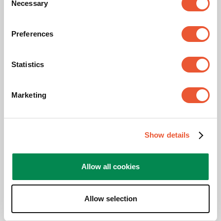
Necessary
Selection
Preferences
Statistics
Svängbart TV-fäste
Marketing
SIGNATURE Serie
Vänd din TV manuellt eller till och med elektriskt 
Show details
med vår premiumprodukt
Allow all cookies
Fjärrstyrbar
Allow selection