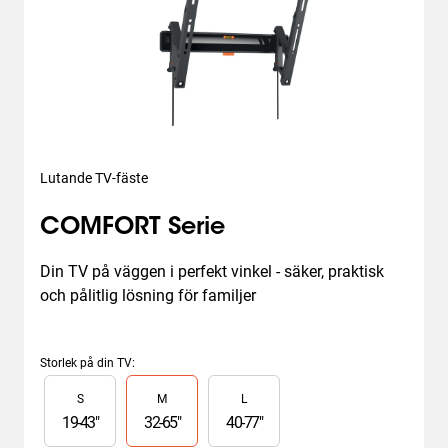
Lutande TV-fäste
COMFORT Serie
Din TV på väggen i perfekt vinkel - säker, praktisk 
och pålitlig lösning för familjer
Storlek på din TV
:
Slide 1 of 3
S
M
L
19
-
43
"
32
-
65
"
40
-
77
"