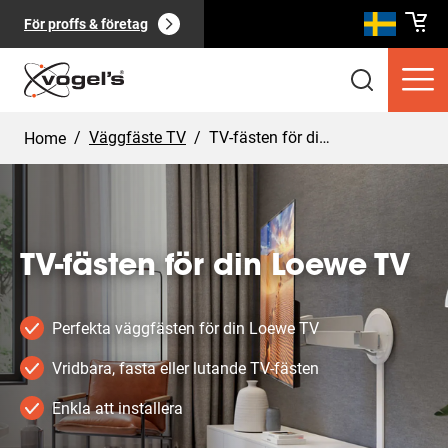
För proffs & företag
/
Väggfäste TV
/
TV-fästen för din Loewe TV
Home
TV-fästen för din Loewe TV
Konsumentprodukter
(
0
):
Visa alla
Perfekta väggfästen för din Loewe TV
Vridbara, fasta eller lutande TV-fästen
Enkla att installera
Sidor
(
0
):
Visa alla