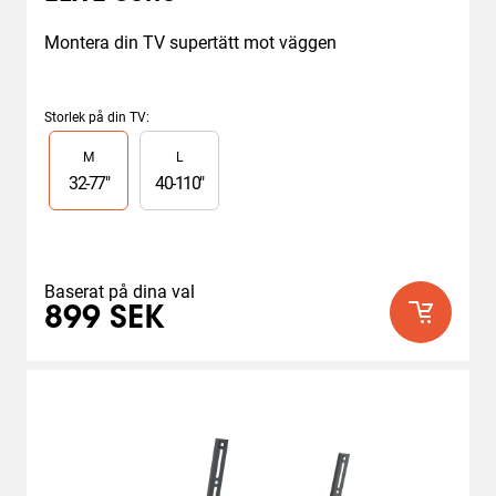
Montera din TV supertätt mot väggen
Storlek på din TV
:
Slide 1 of 2
M
L
32
-
77
"
40
-
110
"
Baserat på dina val
899 SEK