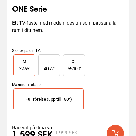
ONE Serie
Ett TV-fäste med modern design som passar alla 
rum i ditt hem.
Storlek på din TV
:
Slide 1 of 3
M
L
XL
32
-
65
"
40
-
77
"
55
-
100
"
Maximum rotation
:
Slide 1 of 1
Full rörelse (upp till 180°)
Baserat på dina val
1 999 SEK
1 599 SEK