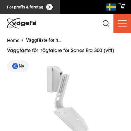
För proffs & företag
/
Väggfäste för högtalare för Sonos Era 300 (vitt)
Home
Väggfäste för högtalare för Sonos Era 300 (vitt)
Slide 1 of 7
Ny
Konsumentprodukter
(
0
):
Visa alla
Sidor
(
0
):
Visa alla