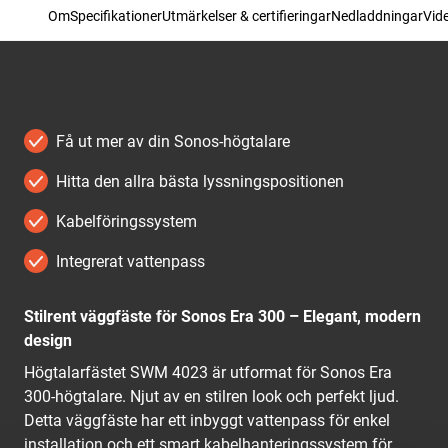
Om
Specifikationer
Utmärkelser & certifieringar
Nedladdningar
Vid
Få ut mer av din Sonos-högtalare
Hitta den allra bästa lyssningspositionen
Kabelföringssystem
Integrerat vattenpass
Stilrent väggfäste för Sonos Era 300 – Elegant, modern
design
Högtalarfästet SWM 4023 är utformat för Sonos Era
300-högtalare. Njut av en stilren look och perfekt ljud.
Detta väggfäste har ett inbyggt vattenpass för enkel
installation och ett smart kabelhanteringssystem för