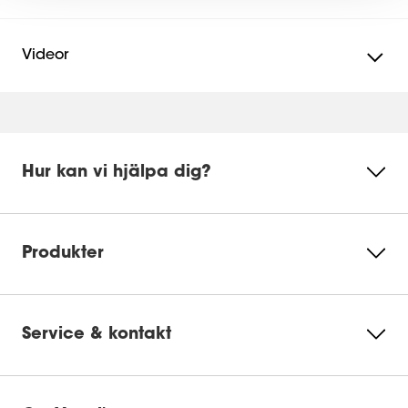
Videor
Mounting instruction
Product Video
Product Leaflet
Hur kan vi hjälpa dig?
Acceptera cookies för att se denna
video
Produkter
Ändra
cookieinställningar
Service & kontakt