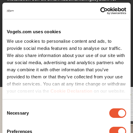
ordning och reda.
Behöver du åtkomst till kontrollerna? Montera helt enkelt
högtalaren upp och ner, så är de lätta att nå. Luta din
högtalare steglöst från +5° till -25° och rotera den ±35°
Vogels.com uses cookies
för att få ljudet exakt där du vill ha det.
We use cookies to personalise content and ads, to
Med Vogels SWM 4023 får du stilren design, flexibilitet
provide social media features and to analyse our traffic.
och den perfekta lyssningsvinkeln varje gång.
We also share information about your use of our site with
our social media, advertising and analytics partners who
Läs mer
may combine it with other information that you’ve
Få ut mer av din Sonos-högtalare och njut av den
provided to them or that they’ve collected from your use
perfekta lyssningspositionen
of their services. You can at any time change or withdraw
Oavsett om du lagar mat i köket, tittar på film i
your consent via the
Cookie Declaration
on our website.
vardagsrummet eller dansar runt i huset förtjänar din
högtalare den perfekta platsen. Med väggfästet SWM
4023 kan du placera din Sonos Era 300 på exakt den
Consent
plats där den låter bäst.
Necessary
Selection
Dess stilrena design, tillgänglig i svart eller vitt, smälter
in i ditt hem och matchar din högtalare.
Preferences