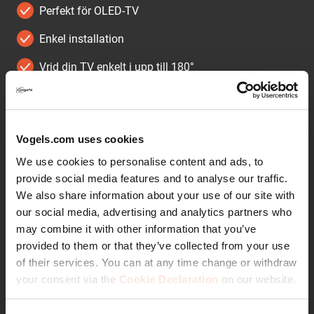
Perfekt för OLED-TV
Enkel installation
Vrid din TV enkelt i upp till 180°
Dra dina kablar
Häng ditt fäste helt rakt tack vare det medföljande
vattenpasset!
Vogels.com uses cookies
We use cookies to personalise content and ads, to
Perfekt utsikt över din TV
provide social media features and to analyse our traffic.
från alla hörn i rummet
We also share information about your use of our site with
our social media, advertising and analytics partners who
may combine it with other information that you’ve
Om du köper en ultratunn TV vill du naturligtvis att den
provided to them or that they’ve collected from your use
ska hänga helt plant på väggen. Med Vogels fullt rörliga
of their services. You can at any time change or withdraw
THIN TV-väggfäste kan du fästa din TV endast 45
your consent via the
Cookie Declaration
on our website.
millimeter från väggen. Det ser ut som om du inte ens
har använt ett väggfäste, nästan osynligt!