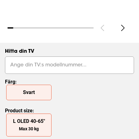
Hitta din TV
Färg
:
Slide 1 of 1
Svart
Product size
:
Slide 1 of 1
L OLED
40
-
65
"
Max
30
kg