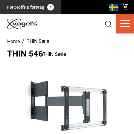
För proffs & företag
/
THIN Serie
Home
THIN 546
THIN Serie
Slide 1 of 15
Konsumentprodukter
(
0
):
Visa alla
Sidor
(
0
):
Visa alla