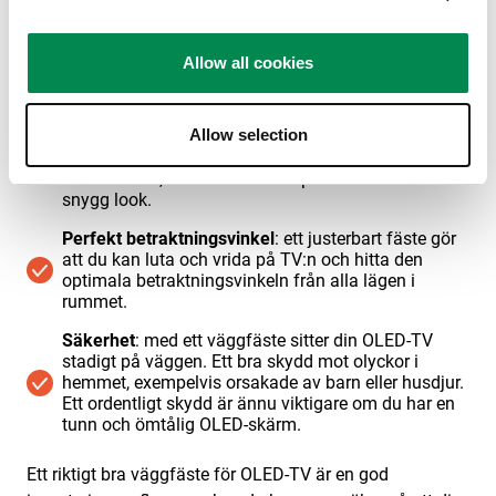
väggfäste anpassat för
OLED-TV
Allow all cookies
Det spar utrymme
: OLED-skärmar är kända för sitt
Allow selection
slimmade utseende. Ett väggfäste gör att du
utnyttjar ditt utrymme på bästa sätt och får bort
stora möbler, så att du kan skapa en modern och
snygg look.
Perfekt betraktningsvinkel
: ett justerbart fäste gör
att du kan luta och vrida på TV:n och hitta den
optimala betraktningsvinkeln från alla lägen i
rummet.
Säkerhet
: med ett väggfäste sitter din OLED-TV
stadigt på väggen. Ett bra skydd mot olyckor i
hemmet, exempelvis orsakade av barn eller husdjur.
Ett ordentligt skydd är ännu viktigare om du har en
tunn och ömtålig OLED-skärm.
Ett riktigt bra väggfäste för OLED-TV är en god