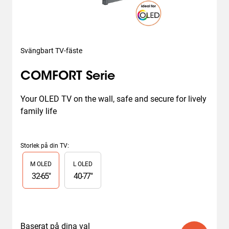
Svängbart TV-fäste
COMFORT Serie
Your OLED TV on the wall, safe and secure for lively 
family life
Storlek på din TV
:
Slide 1 of 2
M OLED
L OLED
32
-
65
"
40
-
77
"
Baserat på dina val