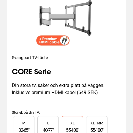
Svängbart TV-fäste
CORE Serie
Din stora tv, säker och extra platt på väggen. 
Inklusive premium HDMI-kabel (649 SEK)
Storlek på din TV
:
Slide 1 of 4
M
L
XL
XL Hero
32
-
65
"
40
-
77
"
55
-
100
"
55
-
100
"