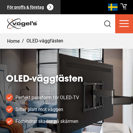
För proffs & företag
/
OLED-väggfästen
Home
OLED-väggfästen
Konsumentprodukter
(
0
):
Visa alla
Perfekt passform för OLED-TV
Sitter platt mot väggen
Förhindrar skador på skärmen
Sidor
(
0
):
Visa alla