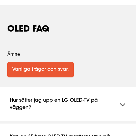
OLED FAQ
Ämne
Vanliga frågor och svar.
Hur sätter jag upp en LG OLED-TV på
väggen?
Om du vill sätta upp en LG OLED-TV på väggen, börja
med att hitta ett väggfäste som är kompatibelt med
just din modell. Välj ett fäste som fungerar bra med