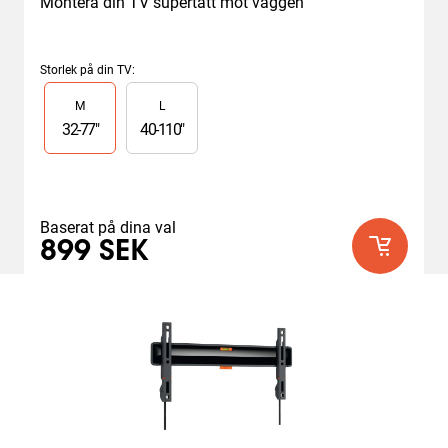
Montera din TV supertätt mot väggen
Storlek på din TV
:
Slide 1 of 2
M
L
32
-
77
"
40
-
110
"
Baserat på dina val
899 SEK