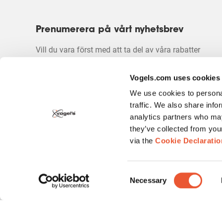
Prenumerera på vårt nyhetsbrev
Vill du vara först med att ta del av våra rabatter
och kampanjer? Börja prenumera på vårt
nyhetsbrev.
Vogels.com uses cookies
We use cookies to personal
traffic. We also share info
analytics partners who may
they’ve collected from you
via the
Cookie Declaratio
Upphovsrätt
Integritetspolicy
Ansvarsfriskrivning
Consent
Necessary
Selection