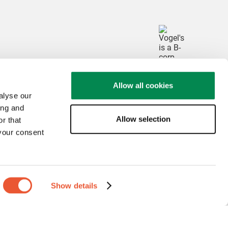
Allow all cookies
alyse our
ing and
Allow selection
r that
 your consent
© Vogel's Products BV
2026
Show details