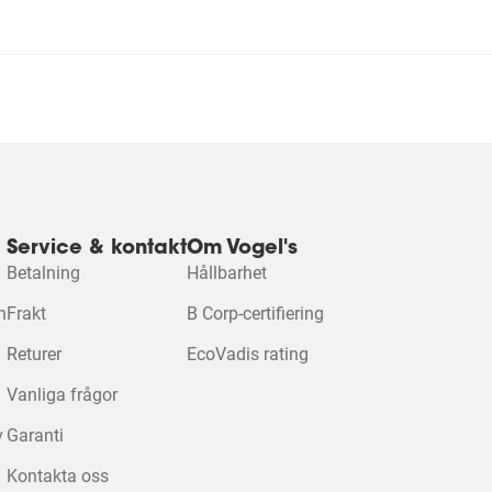
Service & kontakt
Om Vogel's
Betalning
Hållbarhet
n
Frakt
B Corp-certifiering
Acceptera cookies
denna vi
Returer
EcoVadis rating
Vanliga frågor
Ändra cookieinstäl
v
Garanti
Kontakta oss