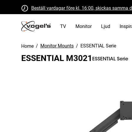
Beställ vardagar före kl. 16:00, skickas samma 
Gratis retur inom 30 dagar
B Corp-certifierad
TV
Monitor
Ljud
Inspir
/
Monitor Mounts
/
ESSENTIAL Serie
Home
ESSENTIAL M3021
ESSENTIAL Serie
Slide 1 of 4