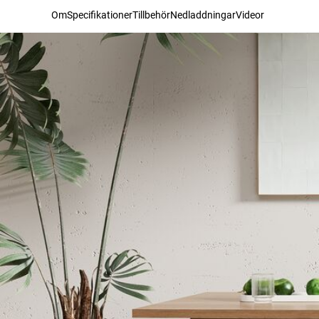
Om
Specifikationer
Tillbehör
Nedladdningar
Videor