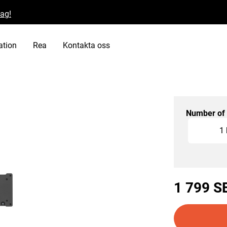
dag!
ation
Rea
Kontakta oss
Number of 
Slide 1 of 2
1
1 799 S