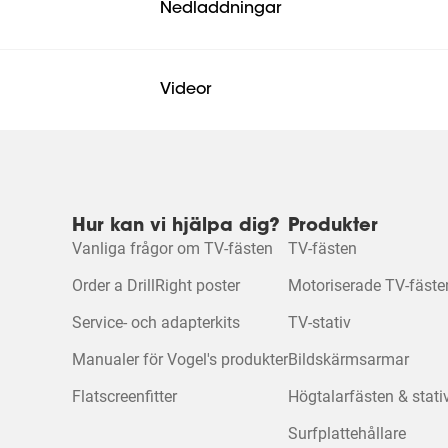
Nedladdningar
Videor
Mounting instruction
Mounting Instruction Video
Hur kan vi hjälpa dig?
Produkter
Vanliga frågor om TV-fästen
TV-fästen
Order a DrillRight poster
Motoriserade TV-fäste
Service- och adapterkits
TV-stativ
Manualer för Vogel's produkter
Bildskärmsarmar
Flatscreenfitter
Högtalarfästen & stati
Surfplattehållare