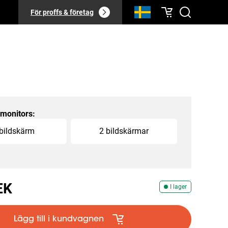
För proffs & företag
monitors
:
 bildskärm
2 bildskärmar
EK
I lager
Lägg till i kundvagnen