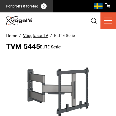
För proffs & företag
/
Väggfäste TV
/
ELITE Serie
Home
TVM 5445
ELITE Serie
Slide 1 of 11
Konsumentprodukter
(
0
):
Visa alla
Sidor
(
0
):
Visa alla