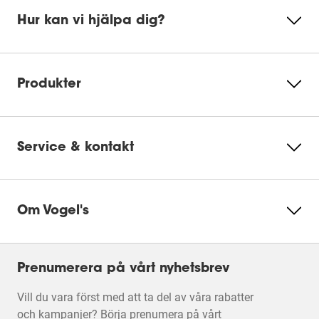
Hur kan vi hjälpa dig?
DrillRight™ AR App for Android
Acceptera cookies för att se denna
video
DrillRight™ AR App for iOS
Produkter
Ändra
Ecosheet
cookieinställningar
Service & kontakt
Product Leaflet
Om Vogel's
Prenumerera på vårt nyhetsbrev
Vill du vara först med att ta del av våra rabatter
och kampanjer? Börja prenumera på vårt