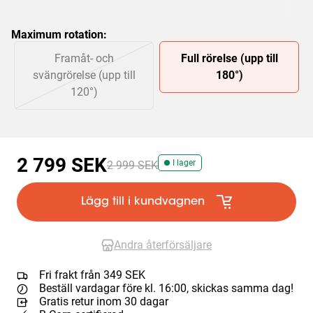
Maximum rotation
:
Slide 1 of 2
Framåt- och
Full rörelse (upp till
svängrörelse (upp till
180°)
120°)
2 799 SEK
I lager
2 999 SEK
Lägg till i kundvagnen
Andra återförsäljare
Fri frakt från 349 SEK
Beställ vardagar före kl. 16:00, skickas samma dag!
Gratis retur inom 30 dagar