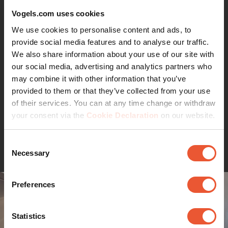
Vogels.com uses cookies
Full-motion TV-väggfästet
We use cookies to personalise content and ads, to
för stora högkvalitativa TV-
provide social media features and to analyse our traffic.
apparater
We also share information about your use of our site with
our social media, advertising and analytics partners who
may combine it with other information that you’ve
Ultratunn och ultrastark. Vogel's ELITE Full-Motion TV-
provided to them or that they’ve collected from your use
väggfäste är det ultimata väggfästet för stora TV-
of their services. You can at any time change or withdraw
apparater som OLED- och QLED-TV. Den extremt platta
your consent via the
Cookie Declaration
on our website.
designen gör väggfästet idealiskt för extra platta
skärmar. Den eleganta designen och den oöverträffade
Läs mer
användarvänligheten ger en fantastisk tittarupplevelse.
Consent
Med ELITE Full-Motion TV-väggfästet kan du njuta av
Necessary
Selection
din vackra stora premium-TV från rummets alla hörn.
Preferences
Utformad för bra prestanda
Statistics