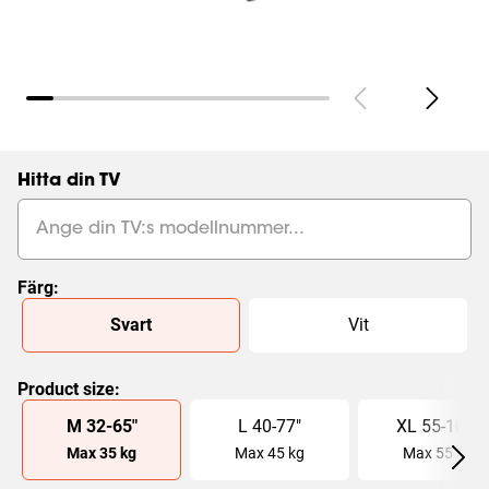
Hitta din TV
Färg
:
Slide 1 of 2
Svart
Vit
Product size
:
Slide 1 of 4
M
32
-
65
"
L
40
-
77
"
XL
55
-
100
"
Max
35
kg
Max
45
kg
Max
55
kg