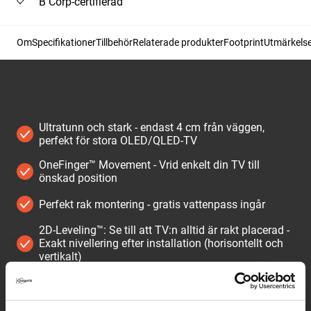
B Corp-certifierad
Om
Specifikationer
Tillbehör
Relaterade produkter
Footprint
Utmärkelser
Ultratunn och stark - endast 4 cm från väggen,
perfekt för stora OLED/QLED-TV
OneFinger™ Movement - Vrid enkelt din TV till
önskad position
Perfekt rak montering - gratis vattenpass ingår
2D-Leveling™: Se till att TV:n alltid är rakt placerad -
Exakt nivellering efter installation (horisontellt och
vertikalt)
Skyddande TV-lappar - Skydda baksidan av din TV
med mjuka skyddslappar