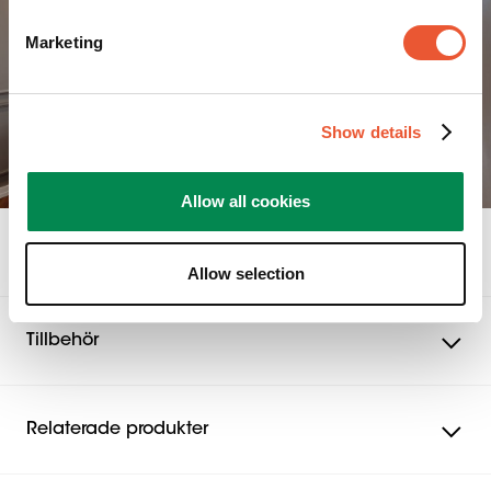
ELITE Full-Motion TV-väggfäste kombinerar en otrolig
Marketing
bärförmåga med elegans och teknisk
uppfinningsrikedom, inklusive OneFinger™ Movement.
Med bara ett finger kan du vrida din TV till önskad
Show details
position.
Väggfästet har även 2D Leveling™ för att enkelt kunna
ställa in din TV, både horisontellt och vertikalt. Det unika
Allow all cookies
kabelsystemet Cable Inlay System (CIS®) leder kablarna
genom stödarmarna så att man slipper se se röriga
Specifikationer
kablar bakom skärmen.
Allow selection
Om du vill ha det allra bästa, välj ELITE Full-Motion TV-
väggfäste.
Tillbehör
Relaterade produkter