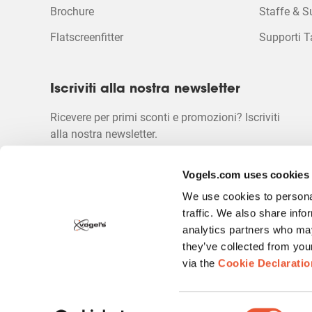
Brochure
Staffe & S
Flatscreenfitter
Supporti T
Iscriviti alla nostra newsletter
Ricevere per primi sconti e promozioni? Iscriviti
alla nostra newsletter.
Vogels.com uses cookies
We use cookies to personal
traffic. We also share info
analytics partners who may
they’ve collected from you
Copyright
Politica sulla privacy
Dichiarazione di non r
via the
Cookie Declaratio
Consent