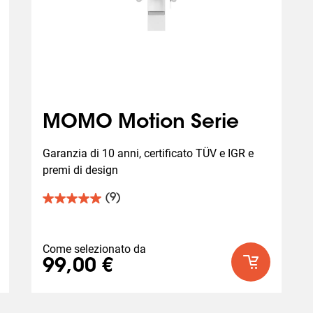
MOMO Motion Serie
Garanzia di 10 anni, certificato TÜV e IGR e 
premi di design
(9)
5.0
su
5
stelle.
Come selezionato da
9
99,00 €
recensioni