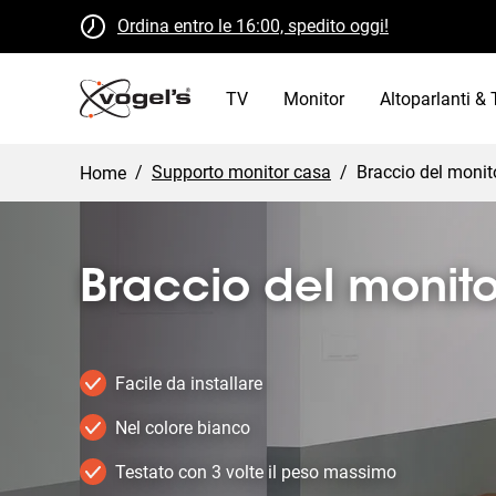
Ordina entro le 16:00, spedito oggi!
Restituzione gratuita entro 30 giorni
Certificato B Corp
TV
Monitor
Altoparlanti & 
/
Supporto monitor casa
/
Braccio del monit
Home
Braccio del monito
Facile da installare
Nel colore bianco
Testato con 3 volte il peso massimo