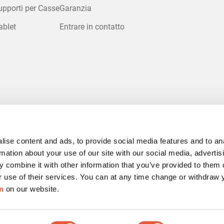
upporti per Casse
Garanzia
ablet
Entrare in contatto
ise content and ads, to provide social media features and to an
rmation about your use of our site with our social media, advertis
 combine it with other information that you’ve provided to them o
r use of their services. You can at any time change or withdraw
esponsabilità
Cookies
Termini e condizioni
Reclami e controvers
n
on our website.