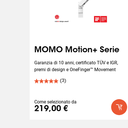
MOMO Motion+ Serie
Garanzia di 10 anni, certificato TÜV e IGR, 
premi di design e OneFinger™ Movement
(3)
5.0
su
5
stelle.
Come selezionato da
3
219,00 €
recensioni