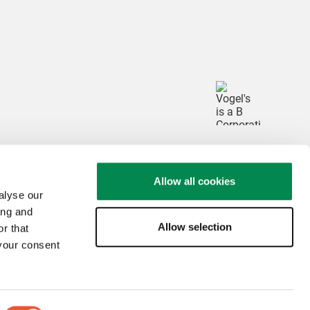
Allow all cookies
alyse our
ing and
Allow selection
r that
 your consent
ie
Riciclare
© Vogel's Products BV
2026