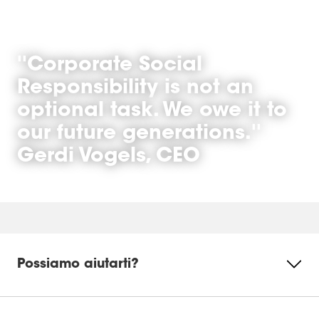
''Corporate Social
Responsibility is not an
optional task. We owe it to
our future generations.''
Gerdi Vogels, CEO
Possiamo aiutarti?