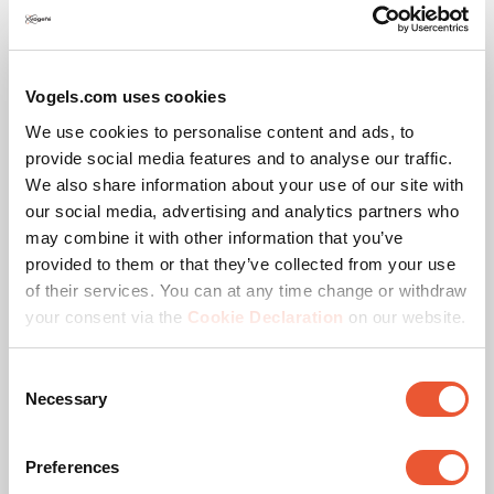
amichevole entro un termine ragionevole, o
comunque entro 3 mesi dalla sua presentazione,
nascerà una controversia soggetta alla procedura di
risoluzione delle controversie.
Vogels.com uses cookies
Controversie
We use cookies to personalise content and ads, to
provide social media features and to analyse our traffic.
Ai contratti tra il venditore e il consumatore a cui si
We also share information about your use of our site with
applicano le presenti condizioni generali si applica
esclusivamente il diritto olandese.
our social media, advertising and analytics partners who
may combine it with other information that you’ve
Una controversia verrà trattata dalla piattaforma
provided to them or that they’ve collected from your use
ODR solo se il consumatore ha precedentemente
presentato il reclamo al venditore entro un termine
of their services. You can at any time change or withdraw
ragionevole.
your consent via the
Cookie Declaration
on our website.
La controversia deve essere segnalata per iscritto
alla piattaforma ODR entro e non oltre dodici mesi
Consent
dalla sua insorgenza.
Necessary
Selection
Nel caso in cui acquirente e venditore non riescano
a risolvere la controversia tra di loro, è possibile
Preferences
rivolgersi alla piattaforma ODR:
https://ec.europa.eu/consumers/odr/.