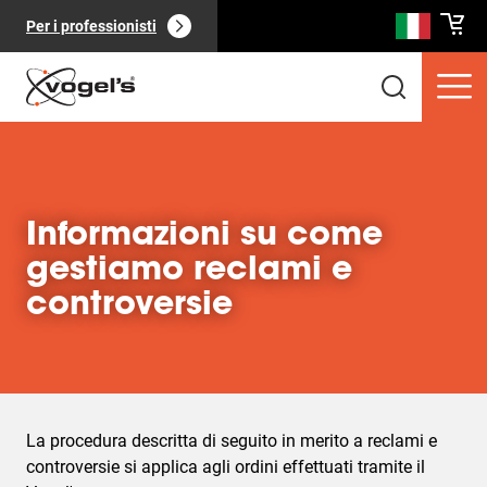
Per i professionisti
Informazioni su come
gestiamo reclami e
Prodotti di consumo
(
0
):
Vedi tutto
controversie
La procedura descritta di seguito in merito a reclami e
Pagine
(
0
):
Vedi tutto
controversie si applica agli ordini effettuati tramite il