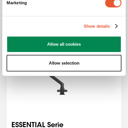
5
Marketing
stelle.
Come selezionato da
169,00 €
Show details
Allow all cookies
Allow selection
ESSENTIAL Serie