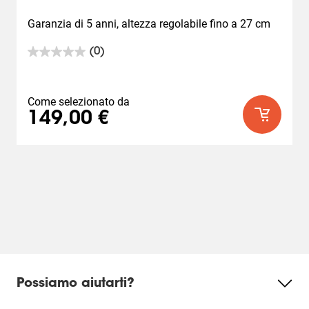
Garanzia di 5 anni, altezza regolabile fino a 27 cm
(0)
0.0
su
5
stelle.
Come selezionato da
149,00 €
Possiamo aiutarti?