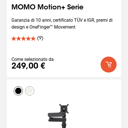
MOMO Motion+ Serie
Garanzia di 10 anni, certificato TÜV e IGR, premi di 
design e OneFinger™ Movement
(9)
5.0
su
5
stelle.
Come selezionato da
9
249,00 €
recensioni