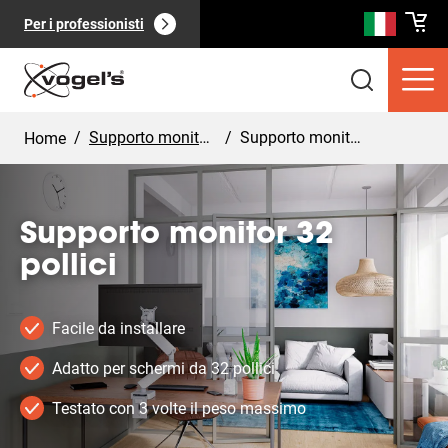
Per i professionisti
/
Supporto monitor casa
/
Supporto monitor 32 pollici
Home
Supporto monitor 32
pollici
Prodotti di consumo
(
0
):
Vedi tutto
Facile da installare
Adatto per schermi da 32 pollici
Testato con 3 volte il peso massimo
Pagine
(
0
):
Vedi tutto