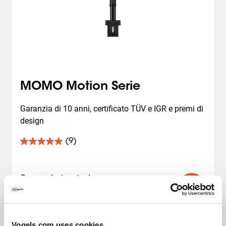
MOMO Motion Serie
Garanzia di 10 anni, certificato TÜV e IGR e premi di 
design
(9)
5.0
su
5
stelle.
Come selezionato da
9
199,00 €
recensioni
Vogels.com uses cookies