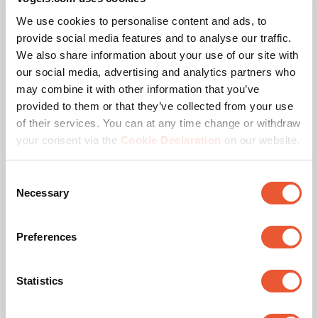
We use cookies to personalise content and ads, to
provide social media features and to analyse our traffic.
We also share information about your use of our site with
our social media, advertising and analytics partners who
may combine it with other information that you’ve
provided to them or that they’ve collected from your use
of their services. You can at any time change or withdraw
your consent via the
Cookie Declaration
on our website.
Consent
Necessary
Selection
ESSENTIAL Serie
Preferences
Garanzia di 5 anni, altezza regolabile fino a 49 cm
Statistics
(0)
0.0
su