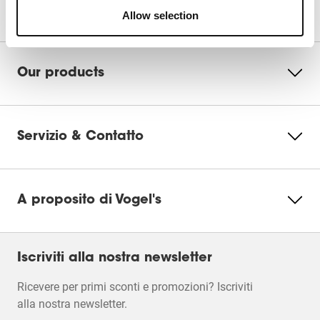
Possiamo aiutarti?
Questa
azione
azione
azione
azione
Allow selection
azione
aprirà
aprirà
aprirà
aprirà
Accetta i cookie di
aprirà
il
il
il
il
Marketing per guardare
il
modulo
modulo
modulo
modulo
questo video
modulo
di
di
di
di
Our products
di
invio.
invio.
invio.
invio.
invio.
Modifica
impostazioni
dei cookie
Servizio & Contatto
A proposito di Vogel's
Filtri
Iscriviti alla nostra newsletter
Ricevere per primi sconti e promozioni? Iscriviti
alla nostra newsletter.