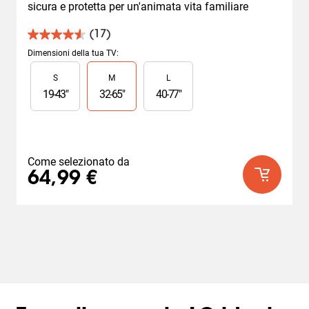
sicura e protetta per un'animata vita familiare
(17)
4.6
su
Dimensioni della tua TV
:
5
Slide 1 of 3
S
M
L
stelle.
17
19
-
43
"
32
-
65
"
40
-
77
"
recensioni
Come selezionato da
64,99 €