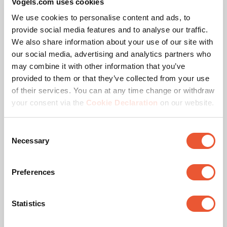
Vogels.com uses cookies
La tua TV a parete, esattamente come la vuoi tu, in 
We use cookies to personalise content and ads, to
massimo 20 minuti
provide social media features and to analyse our traffic.
We also share information about your use of our site with
(0)
0.0
our social media, advertising and analytics partners who
su
Dimensioni della tua TV
:
may combine it with other information that you’ve
5
Slide 1 of 3
provided to them or that they’ve collected from your use
S
M
L
stelle.
of their services. You can at any time change or withdraw
19
-
43
"
32
-
65
"
40
-
77
"
your consent via the
Cookie Declaration
on our website.
Consent
Necessary
Come selezionato da
Selection
54,99 €
Preferences
Statistics