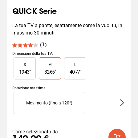
QUICK Serie
La tua TV a parete, esattamente come la vuoi tu, in 
massimo 30 minuti
(1)
4.0
su
Dimensioni della tua TV
:
5
Slide 1 of 3
S
M
L
stelle.
1
19
-
43
"
32
-
65
"
40
-
77
"
recensione
Rotazione massima
:
Slide 1 of 2
M
Movimento (fino a 120°)
Come selezionato da