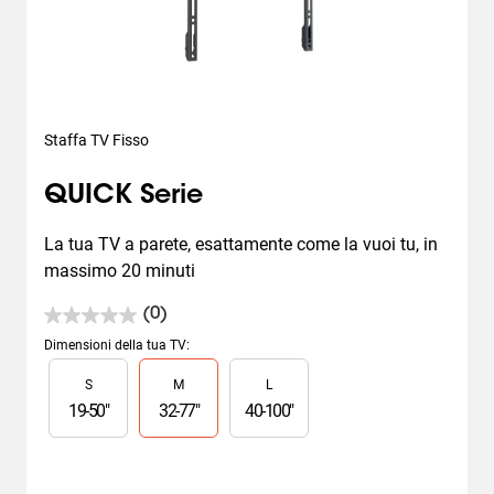
Staffa TV Fisso
QUICK Serie
La tua TV a parete, esattamente come la vuoi tu, in 
massimo 20 minuti
(0)
0.0
su
Dimensioni della tua TV
:
5
Slide 1 of 3
S
M
L
stelle.
19
-
50
"
32
-
77
"
40
-
100
"