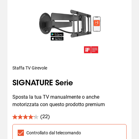
Staffa TV Girevole
SIGNATURE Serie
Sposta la tua TV manualmente o anche 
motorizzata con questo prodotto premium
(22)
4.2
su
5
Controllato dal telecomando
stelle.