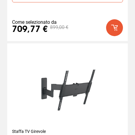
22
recensioni
Come selezionato da
899,00 €
709,77 €
Staffa TV Girevole