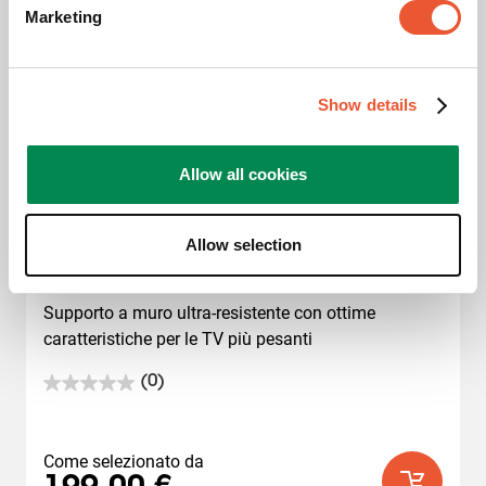
Marketing
Show details
Allow all cookies
Staffa TV Fisso
Allow selection
Serie PFW 6900
Supporto a muro ultra-resistente con ottime 
caratteristiche per le TV più pesanti
(0)
0.0
su
5
stelle.
Come selezionato da