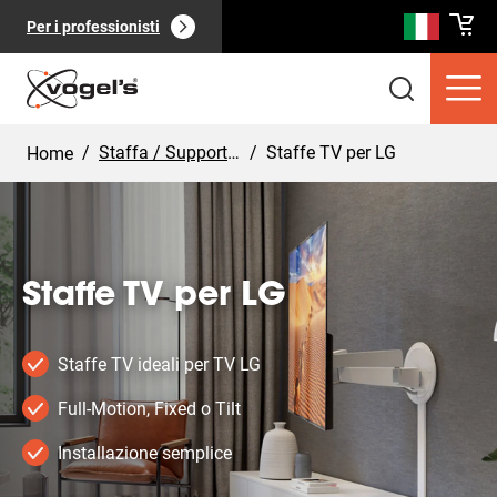
Per i professionisti
/
Staffa / Supporto per TV
/
Staffe TV per LG
Home
Staffe TV per LG
Prodotti di consumo
(
0
):
Vedi tutto
Staffe TV ideali per TV LG
Full-Motion, Fixed o Tilt
Installazione semplice
Pagine
(
0
):
Vedi tutto