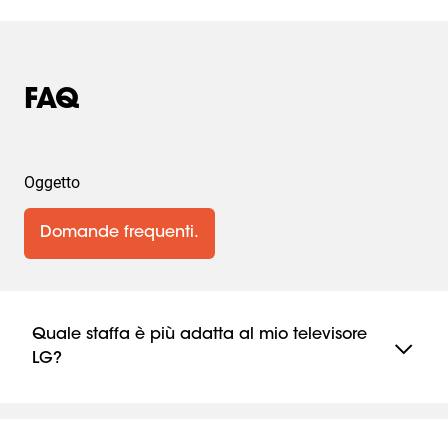
FAQ
Oggetto
Domande frequenti.
Quale staffa è più adatta al mio televisore
LG?
Dipende dalle dimensioni del televisore, dall'attacco
VESA e da come preferisci orientare lo schermo
(preferisci una staffa fissa alla parete, una inclinabile