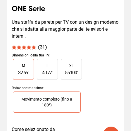
ONE Serie
Una staffa da parete per TV con un design moderno 
che si adatta alla maggior parte dei televisori e 
interni.
(31)
4.8
su
Dimensioni della tua TV
:
5
Slide 1 of 3
M
L
XL
stelle.
31
32
-
65
"
40
-
77
"
55
-
100
"
recensioni
Rotazione massima
:
Slide 1 of 1
Movimento completo (fino a
180°)
Come selezionato da