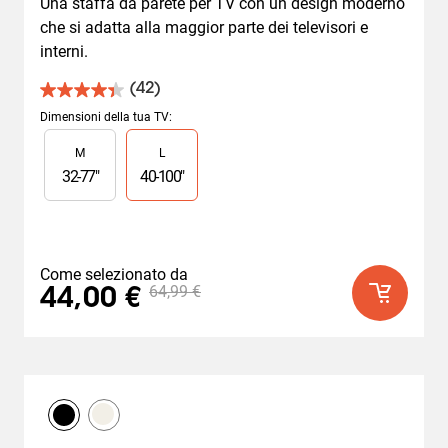
Una staffa da parete per TV con un design moderno 
che si adatta alla maggior parte dei televisori e 
interni.
(42)
4.4
su
Dimensioni della tua TV
:
5
Slide 1 of 2
M
L
stelle.
42
32
-
77
"
40
-
100
"
recensioni
Come selezionato da
64,99 €
44,00 €