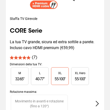
Staffa TV Girevole
CORE Serie
La tua TV grande, sicura ed extra sottile a parete. 
Incluso cavo HDMI premium (€59,99)
(7)
5.0
su
Dimensioni della tua TV
:
5
Slide 1 of 4
M
L
XL
XL Hero
stelle.
7
32
-
65
"
40
-
77
"
55
-
100
"
55
-
100
"
recensioni
Rotazione massima
:
Slide 1 of 2
Movimento in avanti e rotazione
M
(fino a 120°)