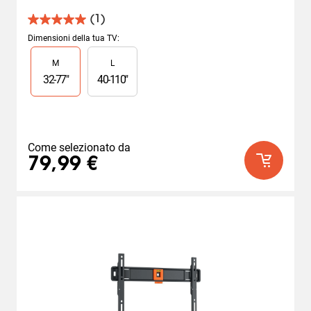
(1)
5.0
su
Dimensioni della tua TV
:
5
Slide 1 of 2
M
L
stelle.
1
32
-
77
"
40
-
110
"
recensione
Come selezionato da
79,99 €