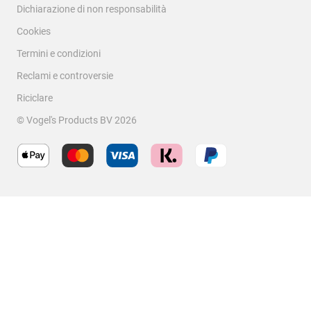
Dichiarazione di non responsabilità
Cookies
Termini e condizioni
Reclami e controversie
Riciclare
© Vogel's Products BV
2026
Filtra recensioni
Cerca argomenti e ricerca delle recensioni
Ordina per
Filtri
Più recenti
1
1
–
1 di 1
recensione
a