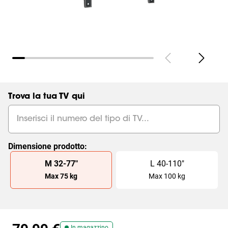
Trova la tua TV qui
Dimensione prodotto
:
Slide 1 of 2
M
32
-
77
"
L
40
-
110
"
Max
75
kg
Max
100
kg
In magazzino