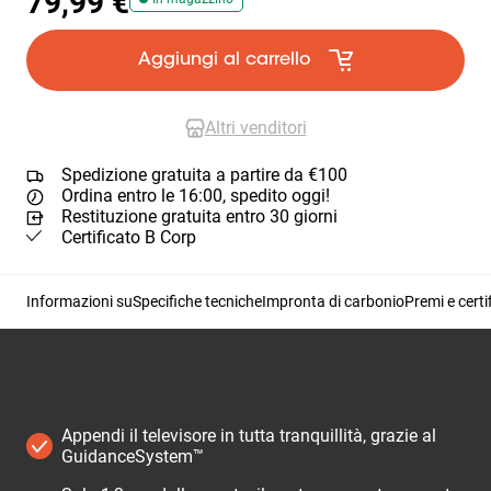
79,99 €
Aggiungi al carrello
Altri venditori
Spedizione gratuita a partire da €100
Ordina entro le 16:00, spedito oggi!
Restituzione gratuita entro 30 giorni
Certificato B Corp
Informazioni su
Specifiche tecniche
Impronta di carbonio
Premi e certi
Appendi il televisore in tutta tranquillità, grazie al
GuidanceSystem™