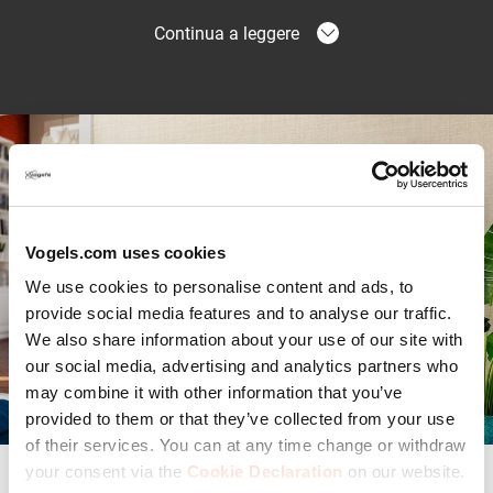
Continua a leggere
Montaggio più facile con il
GuidanceSystem™
Ovviamente, desideri appendere il tuo grande televisore
in modo sicuro. Grazie al GuidanceSystem™ (in attesa di
brevetto), puoi farlo. I ganci guidano facilmente lo
schermo sulla piastra a parete. In questo modo puoi
Vogels.com uses cookies
appendere facilmente il tuo televisore di grandi
dimensioni.
We use cookies to personalise content and ads, to
provide social media features and to analyse our traffic.
Design di alta gamma per ELITE
We also share information about your use of our site with
FIXED
our social media, advertising and analytics partners who
may combine it with other information that you’ve
I supporti a parete per TV ELITE Vogel's sono perfetti per
provided to them or that they’ve collected from your use
i televisori di fascia alta di grandi dimensioni. Il design di
of their services. You can at any time change or withdraw
ELITE FIXED è un mix di eleganza e pura potenza.
your consent via the
Cookie Declaration
on our website.
Specifiche tecniche