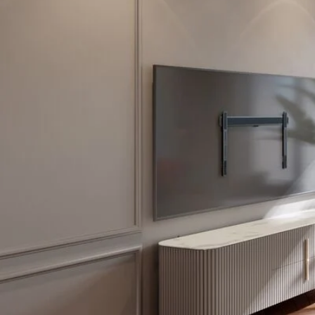
vægt, og er TÜV-cert
sikkerhedssystem, der
af dit TV under mon
Smart ekstraudstyr
ELITE Fixed TV-vægbe
TV helt lige, og inte
Vogel’s gør monter
Det er nemt at mont
monteringsvejledning
monteringsvideoen o
vores gratis DrillRig
ELITE Fixed TV-vægb
Bevidst udviklet
Miljøpåvirkningen af 
produkt ud og ind. 
beslag. Vil du vide 