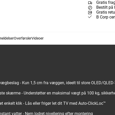
Gratis fra
Bestilt på 
Gratis ret
B Corp cert
eldelser
Overførsler
Videoer
vægbeslag - Kun 1,5 cm fra væggen, ideelt til store OLED/QLED-
ørste skærme - Understøtter en maksimal vægt på 100 kg, sikkerh
t enkelt klik - Lås eller frigør let dit TV med Auto-ClickLoc™
nstant vatter - Nem lodret nivellering efter montering