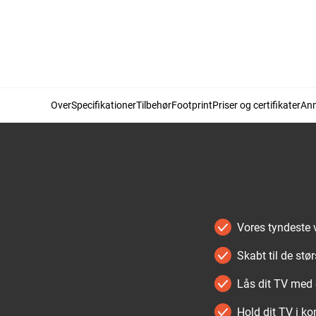
Over
Specifikationer
Tilbehør
Footprint
Priser og certifikater
Anm
Vores tyndeste 
Skabt til de st
Lås dit TV med e
Hold dit TV i ko