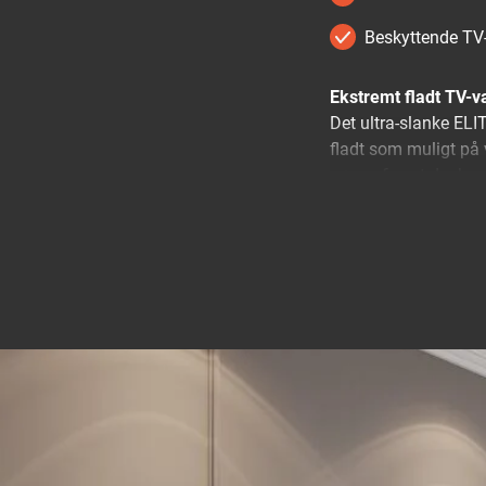
Beskyttende TV-
Ekstremt fladt TV-væ
Det ultra-slanke ELI
fladt som muligt på 
sørger for, at der k
eller vippes, hvilket
skærmen.
Ultimativ nydelse m
Med ELITE Fixed TV-
i vores sortiment. B
store TV'er i premi
Dit TV kunne ikke v
Alle vores TV-vægbe