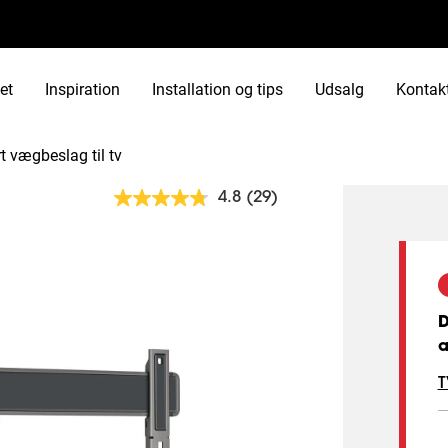
et
Inspiration
Installation og tips
Udsalg
Kontak
 vægbeslag til tv
4.8
(29)
Læs
29
anmeldelser.
Samme
sidelink.
D
æ
T