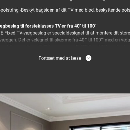
polstring -Beskyt bagsiden af dit TV med blød, beskyttende pols
gbeslag til førsteklasses TV'er fra 40" til 100"
TE Fixed TV-vægbeslag er specialdesignet til at montere dit stor
væggen. Det er velegnet til skærme fra 40"" til 100"" med en vægt
un er 1,5 cm mellem dit TV og væggen. ELITE Fixed TV-vægbeslag
 gør dette til det perfekte vægbeslag for dem, der ønsker at sidde 
Fortsæt med at læse
ed uovertruffent design
vægbeslag vælger du kvalitet og uovertruffent design med det
æreevnen er uden fortilfælde. ELITE Fixed er det ultimative TV-v
umklassen, såsom OLED og QLED-TV'er.
ære mere sikkert.
slag opfylder de højeste sikkerhedskrav. De er testet med tre 