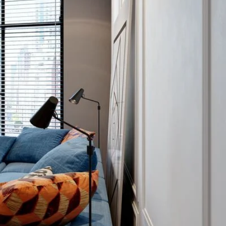
to-ClickLoc™-
t beskytte bagsiden
 til at montere dit
rvenlig
ual eller
s medfølger. Med
igt at kende dit
neration af TV-
det under Downloads.