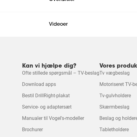
Vælg en række nedenfor for at filtr
16
km kørsel
anmeldelser.
5 stjerner
stjerner
Videoer
4 stjerner
stjerner
3 stjerner
stjerner
Online manual
2 stjerner
stjerner
Monteringsvejledning video
1 stjerne
stjerner
Kan vi hjælpe dig?
Vores produk
DrillRight™ AR App for Android
Ofte stillede spørgsmål – TV-beslag
Tv vægbeslag
Produktkvalitet
Produktvideo
Download apps
Motoriseret TV-b
Produktkvalitet, 4.8 ud
DrillRight™ AR App for iOS
4
Bestil DrillRight-plakat
Tv-gulvholdere
Ecosheet
Service- og adaptersæt
Skærmbeslag
Manualer til Vogel's-modeller
Beslag og holdere 
Produktbrochure
Brochurer
Tabletholdere