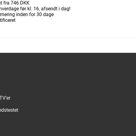
gt fra 746 DKK
hverdage før kl. 16, afsendt i dag!
urnering inden for 30 dage
ificeret
TV'er
edstestet