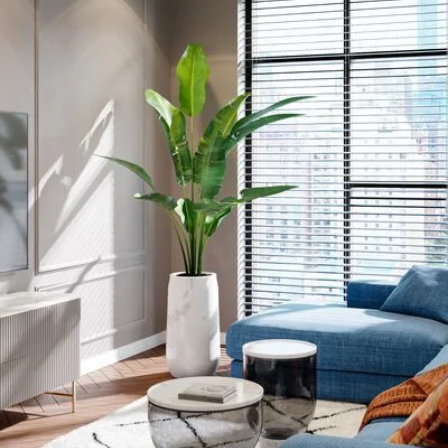
ificeret. Derudover har ELITE Fixed TV-vægbeslag det unikke Au
 låser dit TV sikkert på plads med et enkelt, hørbart klik. For a
tering er vægbeslaget forsynet med bløde puder.
slag tilbyder smarte ekstrafunktioner såsom indbygget vaterpas
grerede kabelklemmer til at skjule dine kabler pænt bag dit TV.
ing nem
ere et ELITE Fixed TV-vægbeslag. Beslaget leveres med en bruge
, som forklarer alt tydeligt. Du kan også se den detaljerede man
nline. En boreskabelon, skruer og Fischer® DuoPower-rawlplug
ht-app er det nemt at markere det første borehul.
eslag leveres med 15 års garanti.
dette produkt svarer til 5,4 kg CO₂. Hos Vogel's finder vi det vigt
På den måde kan vi træffe de bedste designvalg for den næste ge
mere om dette produkts påvirkning? Se i så fald økologidatabla