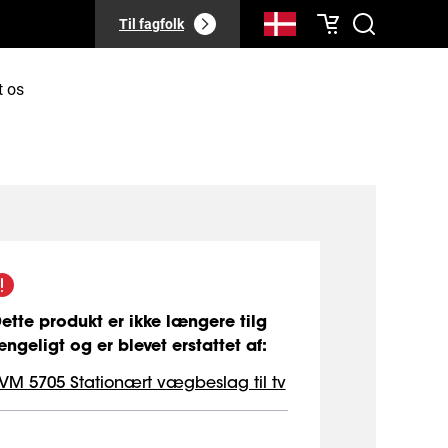
Til fagfolk
t os
ette produkt er ikke længere tilg
ngeligt og er blevet erstattet af
:
VM 5705 Stationært vægbeslag til tv