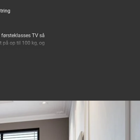
tring
e førsteklasses TV så
 på op til 100 kg, og
et kan ikke drejes
direkte foran
 slankeste vægbeslag
ægbeslag til meget
gange den maksimale