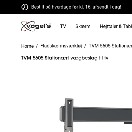
Bestilt på hverdage før kl. 16, afsendt i dag!
Gratis returnering inden for 30 dage
B Corp certificeret
TV
Skærm
Højttaler & Tabl
/
Fladskærmsværktøj
/
TVM 5605 Stationært
Home
TVM 5605 Stationært vægbeslag til tv
Slide 1 of 11