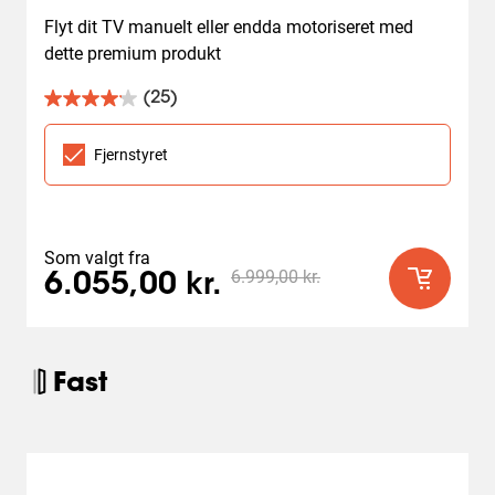
Flyt dit TV manuelt eller endda motoriseret med 
dette premium produkt
(25)
4.1
ud
af
Fjernstyret
5
stjerner.
25
anmeldelser
Som valgt fra
6.999,00 kr.
6.055,00 kr.
Fast