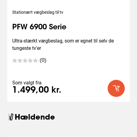
Stationært vægbeslag til tv
PFW 6900 Serie
Ultra-stærkt vægbeslag, som er egnet til selv de 
tungeste tv'er
(0)
0.0
ud
af
5
Som valgt fra
stjerner.
1.499,00 kr.
Hældende