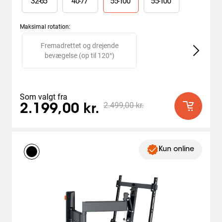
32
-
65
"
40
-
77
"
55
-
100
"
55
-
100
"
6
anmeldelser
Maksimal rotation
:
Slide 1 of 2
Fremadrettet og drejende
bevægelse (op til 120°)
Som valgt fra
2.499,00 kr.
2.199,00 kr.
Kun online