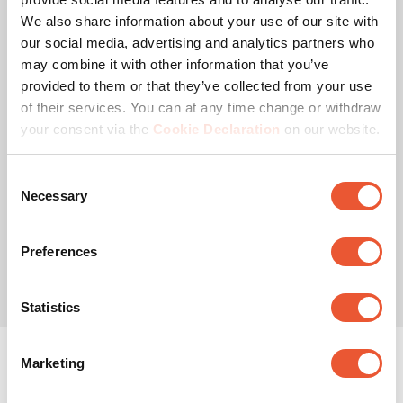
(18)
4.6
We also share information about your use of our site with
ud
Størrelsen på dit tv
:
our social media, advertising and analytics partners who
af
Slide 1 of 3
S
M
L
5
may combine it with other information that you’ve
stjerner.
19
-
43
"
32
-
65
"
40
-
77
"
provided to them or that they’ve collected from your use
18
of their services. You can at any time change or withdraw
anmeldelser
your consent via the
Cookie Declaration
on our website.
Som valgt fra
Consent
499,00 kr.
Necessary
Selection
Preferences
Statistics
Marketing
TV-ophæng – få mere ud af
dit TV!