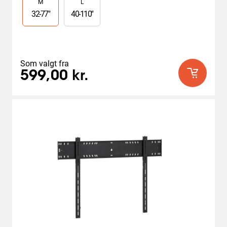
M
L
5
stjerner.
32
-
77
"
40
-
110
"
3
anmeldelser
Som valgt fra
599,00 kr.