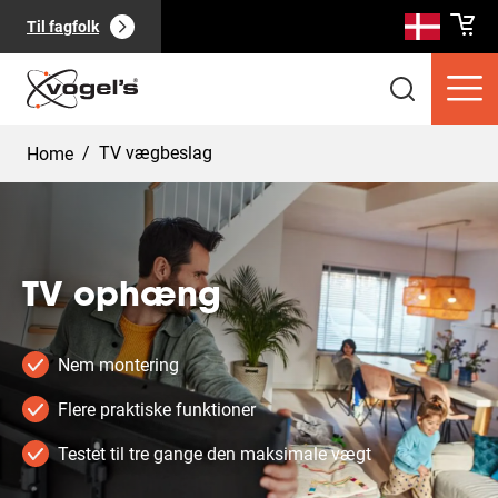
Til fagfolk
/
TV vægbeslag
Home
TV ophæng
Forbrugerprodukter
(
0
):
Se alle
Nem montering
Flere praktiske funktioner
Testet til tre gange den maksimale vægt
Sider
(
0
):
Se alle