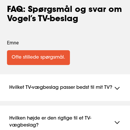
FAQ: Spørgsmål og svar om
Vogel’s TV-beslag
Emne
Ofte stillede spørgsmål.
Hvilket TV-vægbeslag passer bedst til mit TV?
Valget af vægbeslag afhænger af størrelsen og
vægten på dit TV – ikke alle beslag passer til alle
modeller. På denne side kan du indtaste dit præcise
Hvilken højde er den rigtige til et TV-
modelnummer og se de produkter, der passer perfekt
vægbeslag?
til netop dit TV.