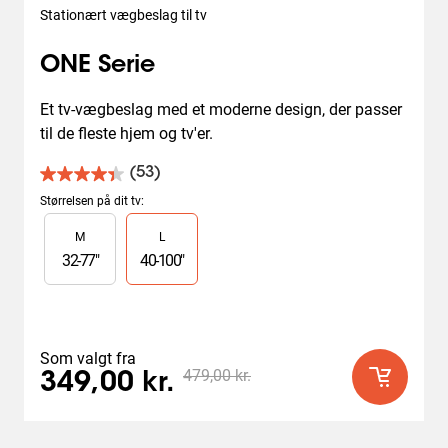
Stationært vægbeslag til tv
ONE Serie
Et tv-vægbeslag med et moderne design, der passer 
til de fleste hjem og tv'er.
(53)
4.4
ud
Størrelsen på dit tv
:
af
Slide 1 of 2
M
L
5
stjerner.
32
-
77
"
40
-
100
"
53
anmeldelser
Som valgt fra
479,00 kr.
349,00 kr.