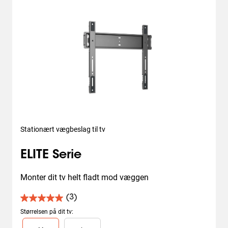
Stationært vægbeslag til tv
ELITE Serie
Monter dit tv helt fladt mod væggen
(3)
5.0
ud
Størrelsen på dit tv
:
af
Slide 1 of 2