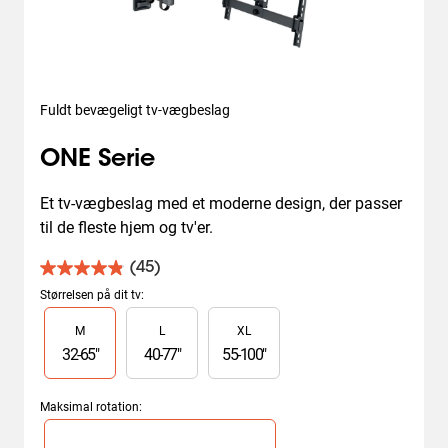
Fuldt bevægeligt tv-vægbeslag
ONE Serie
Et tv-vægbeslag med et moderne design, der passer 
til de fleste hjem og tv'er.
(45)
4.9
ud
Størrelsen på dit tv
:
af
Slide 1 of 3
M
L
XL
5
stjerner.
32
-
65
"
40
-
77
"
55
-
100
"
45
anmeldelser
Maksimal rotation
:
Slide 1 of 1