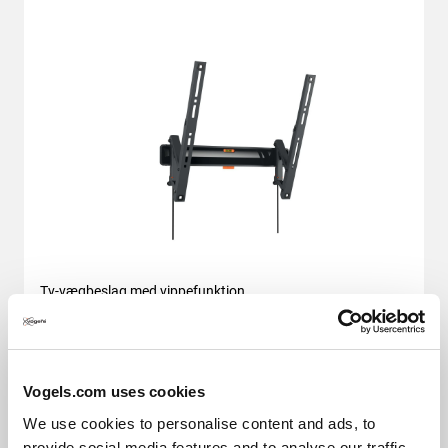
Tv-vægbeslag med vippefunktion
COMFORT Serie
Dit tv på væggen i den perfekte vinkel, trygt og 
Vogels.com uses cookies
sikkert til et livligt familieliv
We use cookies to personalise content and ads, to
provide social media features and to analyse our traffic.