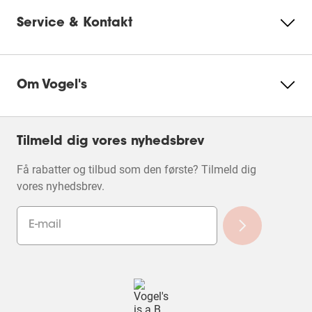
Vores monitorbeslag kan derimod nemt justeres i
Service & Kontakt
højden og drejes til den ønskede position. Du kan
montere skærmen på et skrivebord eller direkte på
væggen. Se vores
højdejusterbare monitorarme her
.
Om Vogel's
Tilmeld dig vores nyhedsbrev
Få rabatter og tilbud som den første? Tilmeld dig
vores nyhedsbrev.