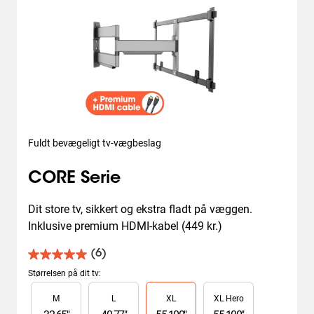
Fuldt bevægeligt tv-vægbeslag
CORE Serie
Dit store tv, sikkert og ekstra fladt på væggen. 
Inklusive premium HDMI-kabel (449 kr.)
(6)
5.0
ud
Størrelsen på dit tv
:
af
Slide 1 of 4
M
L
XL
XL Hero
5
stjerner.