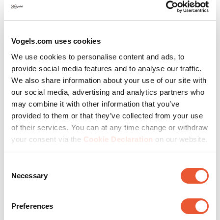
fast vægbeslag
Vogels.com uses cookies
Foretrækker du at se dit Neo QLED som et maleri på
We use cookies to personalise content and ads, to
væggen? Fordi du ved, at du altid sidder lige foran dit TV,
provide social media features and to analyse our traffic.
når du vil nyde den nyeste Netflix-serie? Så passer et
We also share information about your use of our site with
fast TV-vægbeslag bedst ind i dit interiør. Vores
our social media, advertising and analytics partners who
designere er i gang med at designe et vægbeslag, der er
may combine it with other information that you’ve
så tyndt som muligt, som bedst fremhæver det slanke
provided to them or that they’ve collected from your use
design af dit Samsung-TV.
of their services. You can at any time change or withdraw
your consent via the
Cookie Declaration
on our website.
Det flade vægbeslag fra ELITE-serien sikrer, at dit Neo
QLED-TV kun er 1,5 cm væk fra væggen. Du skal ikke
bekymre dig om, hvorvidt dit store TV hænger sikkert, for
Consent
Necessary
vægbeslaget kan klare TV'er op til 75 kg.
Selection
Preferences
Se ELITE Fixed-vægbeslag