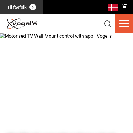
Til fagfolk
Forbrugerprodukter
(
0
):
Se alle
Sider
(
0
):
Se alle