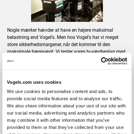
Nogle mærker hævder at have en højere maksimal
belastning end Vogel's. Men hos Vogel's har vi meget
store sikkerhedsmargener, når det kommer til den
maksimale bærevægt. Vi tester vores tv-vægbeslag med
en overbelastning på ikke mindre end 3 til 5 gange den
angivne maksimale vægt.
Så hvis vores emballage angiver, at et tv-vægbeslag
Vogels.com uses cookies
maksimalt kan bære 20 kg, kan det reelt og sikkert bære
We use cookies to personalise content and ads, to
et tv, der vejer mindst 60 kg. Takket være disse seriøse
provide social media features and to analyse our traffic.
overbelastningstest er alle vores produkter TÜV Nord-
We also share information about your use of our site with
certificeret. En uafhængig garanti for, at dit tv-beslag er
our social media, advertising and analytics partners who
helt sikkert.
may combine it with other information that you’ve
provided to them or that they’ve collected from your use