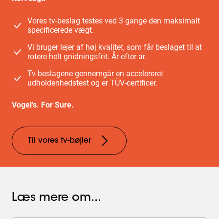
Vores tv-beslag testes ved 3 gange den maksimalt
specificerede vægt.
Vi bruger lejer af høj kvalitet, som får beslaget til at
rotere helt gnidningsfrit. År efter år.
Tv-beslagene gennemgår en accelereret
udholdenhedstest og er TÜV-certificer.
Vogel’s. For Sure.
Til vores tv-bøjler
Læs mere om...