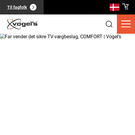
Til fagfolk
Forbrugerprodukter
(
0
):
Se alle
Sider
(
0
):
Se alle