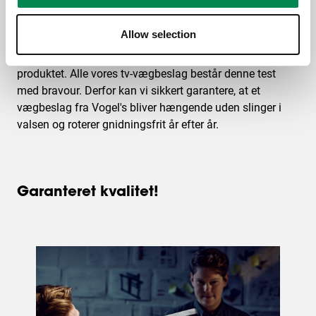
en TÜV-certificering.
Allow selection
Den accelererede udholdenhedstest er en slags
udholdenhedstest, der simulerer 10 års intensiv brug af
produktet. Alle vores tv-vægbeslag består denne test
med bravour. Derfor kan vi sikkert garantere, at et
vægbeslag fra Vogel's bliver hængende uden slinger i
valsen og roterer gnidningsfrit år efter år.
Garanteret kvalitet!