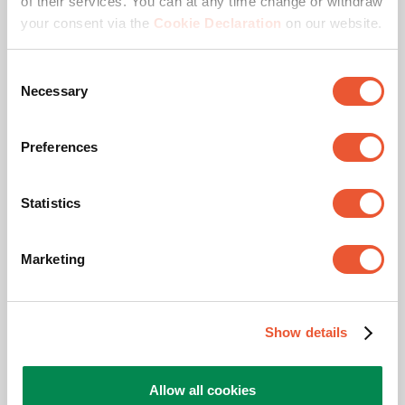
of their services. You can at any time change or withdraw
your consent via the
Cookie Declaration
on our website.
Levetidstestet
Consent
Necessary
Selection
Preferences
Statistics
Marketing
Selvfølgelig vil du være 100 % sikker på, at du får et tv-
beslag med lang levetid. For at tilbyde dig den garanti
Show details
tester vi ikke kun den maksimale vægtbelastning – vi
udsætter også vores produkter for en accelereret
Allow all cookies
udholdenhedstest. Dette er også nødvendigt for at opnå