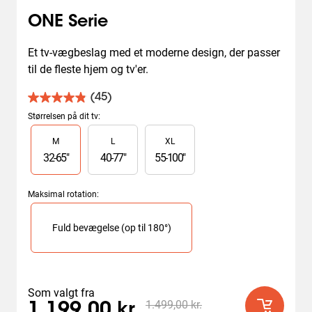
ONE Serie
Et tv-vægbeslag med et moderne design, der passer 
til de fleste hjem og tv'er.
(45)
4.9
ud
Størrelsen på dit tv
:
af
Slide 1 of 3
M
L
XL
5
stjerner.
32
-
65
"
40
-
77
"
55
-
100
"
45
anmeldelser
Maksimal rotation
:
Slide 1 of 1
Fuld bevægelse (op til 180°)
Som valgt fra
1.499,00 kr.
1.199,00 kr.