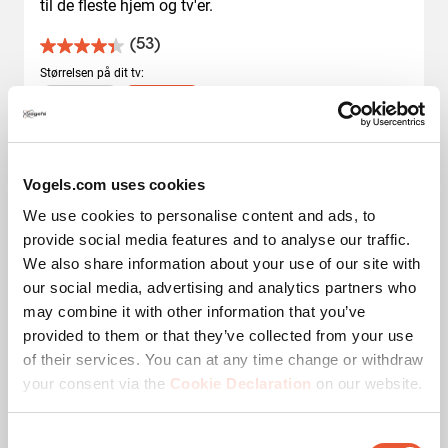
til de fleste hjem og tv'er.
(53)
4.4
ud
Størrelsen på dit tv
:
af
Slide 1 of 2
M
L
5
stjerner.
32
-
77
"
40
-
100
"
53
anmeldelser
Vogels.com uses cookies
We use cookies to personalise content and ads, to
Som valgt fra
provide social media features and to analyse our traffic.
479,00 kr.
349,00 kr.
We also share information about your use of our site with
our social media, advertising and analytics partners who
may combine it with other information that you’ve
provided to them or that they’ve collected from your use
of their services. You can at any time change or withdraw
your consent via the
Cookie Declaration
on our website.
Consent