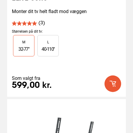
Monter dit tv helt fladt mod væggen
(3)
5.0
ud
Størrelsen på dit tv
:
af
Slide 1 of 2
M
L
5
stjerner.
32
-
77
"
40
-
110
"
3
anmeldelser
Som valgt fra
599,00 kr.