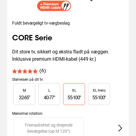
Fuldt bevægeligt tv-vægbeslag
CORE Serie
Dit store tv, sikkert og ekstra fladt på væggen. 
Inklusive premium HDMI-kabel (449 kr.)
(6)
5.0
ud
Størrelsen på dit tv
:
af
Slide 1 of 4
M
L
XL
XL Hero
5
stjerner.
32
-
65
"
40
-
77
"
55
-
100
"
55
-
100
"
6
anmeldelser
Maksimal rotation
:
Slide 1 of 2
Fremadrettet og drejende
bevægelse (op til 120°)