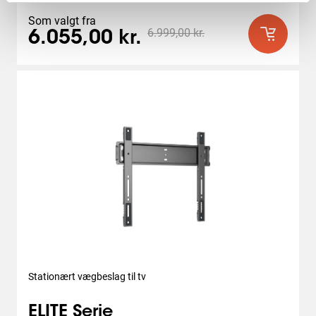
anmeldelser
Som valgt fra
6.999,00 kr.
6.055,00 kr.
Stationært vægbeslag til tv
ELITE Serie