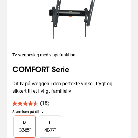
Tv-vægbeslag med vippefunktion
COMFORT Serie
Dit tv på væggen i den perfekte vinkel, trygt og 
sikkert til et livligt familieliv
(18)
4.6
ud
Størrelsen på dit tv
:
af
Slide 1 of 2
M
L
5
stjerner.
32
-
65
"
40
-
77
"
18