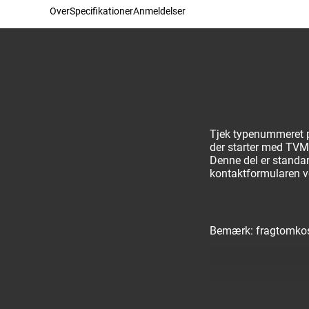
Over
Specifikationer
Anmeldelser
Tjek typenummeret p
der starter med TV
Denne del er standard
kontaktformularen v
Bemærk: fragtomkostn