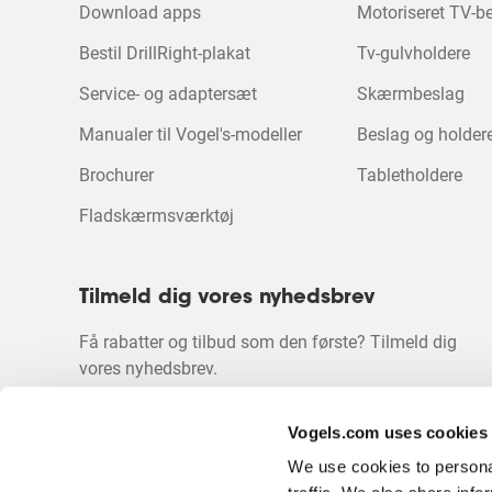
Download apps
Motoriseret TV-b
varen
varen
varen
varen
varen
med
med
med
med
med
Bestil DrillRight-plakat
Tv-gulvholdere
1
2
3
4
5
stjerne.
stjerner.
stjerner.
stjerner.
stjerne
Service- og adaptersæt
Skærmbeslag
Denne
Denne
Denne
Denne
Denne
handling
handling
handling
handling
handl
Manualer til Vogel's-modeller
Beslag og holdere 
åbner
åbner
åbner
åbner
åbner
indsendelsesformularen.
indsendelsesformularen.
indsendelsesformulare
indsendelsesf
indsen
Brochurer
Tabletholdere
Fladskærmsværktøj
Tilmeld dig vores nyhedsbrev
Få rabatter og tilbud som den første? Tilmeld dig
vores nyhedsbrev.
Vogels.com uses cookies
We use cookies to personal