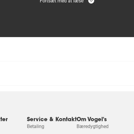
Fortsæt med at læse
ter
Service & Kontakt
Om Vogel's
 produkt
Betaling
Bæredygtighed
mme