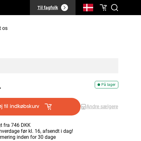
Til fagfolk
t os
.
På lager
Andre sælgere
øj til indkøbskurv
gt fra 746 DKK
hverdage før kl. 16, afsendt i dag!
urnering inden for 30 dage