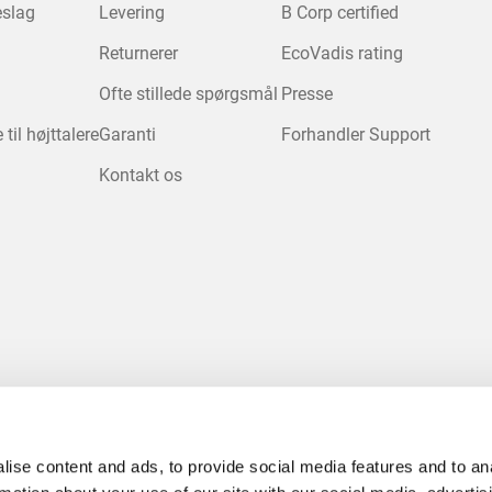
eslag
Levering
B Corp certified
Returnerer
EcoVadis rating
r.
Ofte stillede spørgsmål
Presse
ing
til højttalere
Garanti
Forhandler Support
n.
ormularen.
delsesformularen.
Kontakt os
ise content and ads, to provide social media features and to an