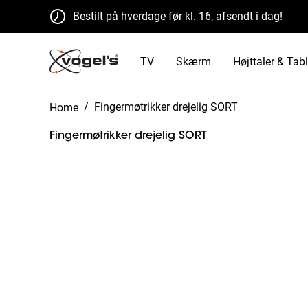
Bestilt på hverdage før kl. 16, afsendt i dag!
Gratis returnering inden for 30 dage
B Corp certificeret
TV
Skærm
Højttaler & Tabl
/
Fingermøtrikker drejelig SORT
Home
Fingermøtrikker drejelig SORT
Slide 1 of 1