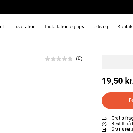
et
Inspiration
Installation og tips
Udsalg
Kontak
(0)
Ingen
rating-
værdi.
Samme
19,50 kr
sidelink.
F
Gratis fra
Bestilt på 
Gratis ret