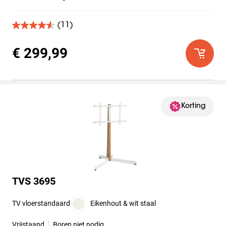
(11)
4.5
van
de
€ 299,99
5
sterren.
11
beoordelingen
Korting
TVS 3695
TV vloerstandaard
Eikenhout & wit staal
Vrijstaand
Boren niet nodig