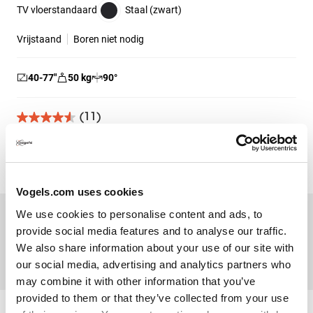
TV vloerstandaard
Staal (zwart)
Vrijstaand
Boren niet nodig
40-77
″
50
kg
90
°
(11)
4.5
van
de
€ 249,99
5
sterren.
11
Vogels.com uses cookies
beoordelingen
We use cookies to personalise content and ads, to
provide social media features and to analyse our traffic.
We also share information about your use of our site with
our social media, advertising and analytics partners who
may combine it with other information that you’ve
provided to them or that they’ve collected from your use