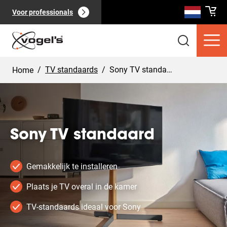
Voor professionals
/
TV standaards
/
Sony TV standaard
Home
Sony TV standaard
Consumentenproducten
(
0
):
Bekijk alles
Gemakkelijk te installeren
Plaats je TV overal in de kamer
TV-standaards ideaal voor Sony
Pagina's
(
0
):
Bekijk alles