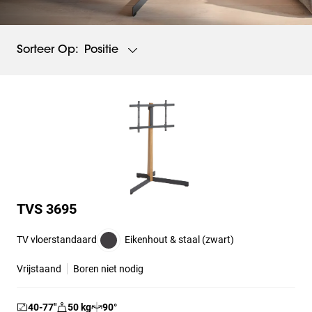
Positie
Sorteer Op:
TVS 3695
TV vloerstandaard
Eikenhout & staal (zwart)
Vrijstaand
Boren niet nodig
40-77
″
50
kg
90
°