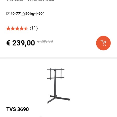
40-77
″
50
kg
90
°
(11)
4.5
van
de
€ 239,00
€ 299,99
5
sterren.
11
beoordelingen
TVS 3690