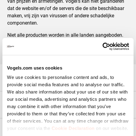
van prijzen en afmetingen. Vogel’s kan niet garanderen
dat de website en/of de servers die de site beschikbaar
maken, vrij zijn van virussen of andere schadelijke
componenten.
Niet alle producten worden in alle landen aangeboden.
Vogels.com uses cookies
We use cookies to personalise content and ads, to
Kunnen we je helpen?
provide social media features and to analyse our traffic.
We also share information about your use of our site with
our social media, advertising and analytics partners who
Onze producten
may combine it with other information that you’ve
provided to them or that they’ve collected from your use
of their services. You can at any time change or withdraw
your consent via the
Cookie Declaration
on our website.
Service & Contact