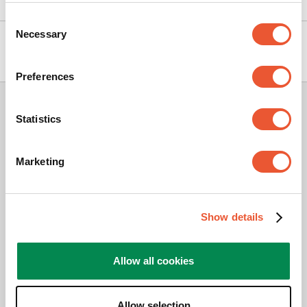
Consent
Necessary
Selection
Over Vogel's
Preferences
Abonneer je op onze nieuwsbrief
Statistics
Als eerste kortingen en acties ontvangen? Schrijf
je in voor onze nieuwsbrief.
Marketing
Show details
Bedankt!
Allow all cookies
We hebben al veel positieve beoordelingen.
4.73
Allow selection