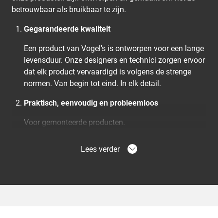
betrouwbaar als bruikbaar te zijn.
Gegarandeerde kwaliteit
Een product van Vogel's is ontworpen voor een lange
levensduur. Onze designers en technici zorgen ervoor
dat elk product vervaardigd is volgens de strenge
normen. Van begin tot eind. In elk detail.
Praktisch, eenvoudig en probleemloos
Voor gemonteerde producten.
Bevestigingsmaterialen, stapsgewijze instructies en
montagevideo's. Wij maken onze producten zo, zodat
Lees verder
ze snel en gemakkelijk te installeren zijn.
Ze beschermen je spullen
Veiligheid is een belangrijk criterium. We gebruiken
uitsluitend materiaal van de beste kwaliteit. De