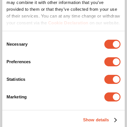
may combine it with other information that you’ve
provided to them or that they’ve collected from your use
Grote XL tv veilig aan de muur
of their services. You can at any time change or withdraw
your consent via the
Cookie Declaration
on our website.
Onze OLED muurbeugels passen
perfect
Consent
Necessary
Selection
Ideale hoogte tv ophangen
Preferences
TV boven de openhaard
ophangen
Statistics
Kabels tv wegwerken
Marketing
Lees hier alle blogs
Show details