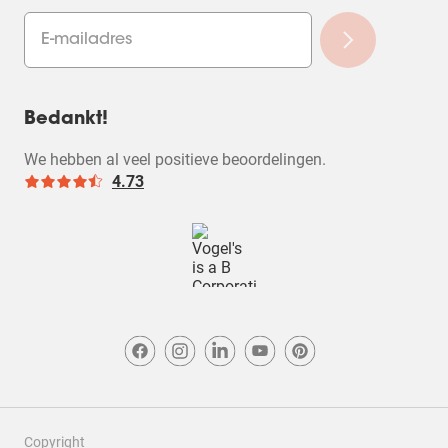
zorgvuldig naar de herkomst van grondstoffen en
hanteren milieurichtlijnen voor het productieproces.
Daarnaast zijn de verpakkingen recyclebaar en is het
piepschuim vervangen voor ‘paper pulp’.
Sluit naadloos aan op je interieur
Bedankt!
''My home is my castle''. Daarom doen onze
We hebben al veel positieve beoordelingen.
designers hun uiterste best om producten te
4.73
ontwerpen die aansluiten op de inrichting van je
woning en je apparatuur. We zijn ook trots dat we in
de loop der jaren diverse prestigieuze designprijzen
hebben gewonnen.
Copyright