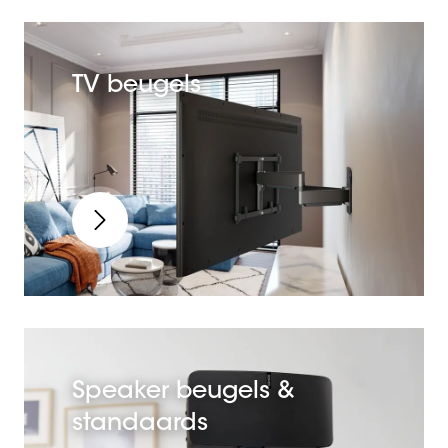
Vind
TV beugels
Speaker beugels &
standaards