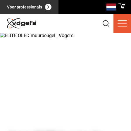
Voor professionals
Consumentenproducten
(
0
):
Bekijk alles
Pagina's
(
0
):
Bekijk alles