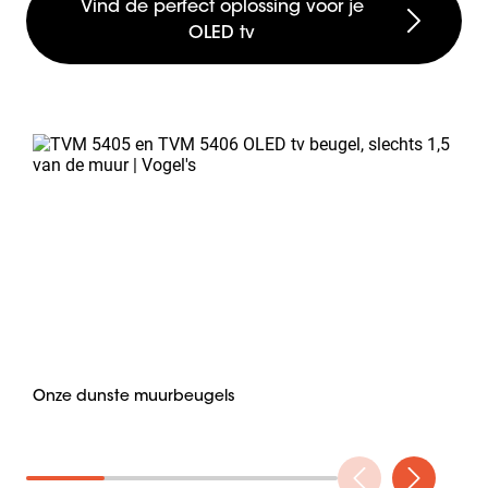
Vind de perfect oplossing voor je
OLED tv
Slide 1 of 4
Onze dunste muurbeugels
Sp
as