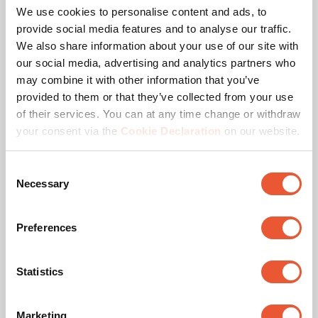
We use cookies to personalise content and ads, to
provide social media features and to analyse our traffic.
We also share information about your use of our site with
our social media, advertising and analytics partners who
may combine it with other information that you’ve
provided to them or that they’ve collected from your use
of their services. You can at any time change or withdraw
your consent via the
Cookie Declaration
on our website.
Met de SIGNATURE DesignMount haal je een waar
design statement in huis. Qua ontwerp, luxe en
Consent
kwaliteit is deze muurbeugel onovertroffen.
Necessary
Selection
Afhankelijk van je schermgrootte kun je je tv veilig
tot 120° draaien.
Preferences
Statistics
SIGNATURE DesignMount
Marketing