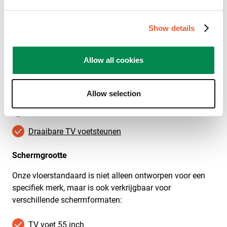
er een ruim aanbod aan andere tv-standaards die op
dezelfde manier op je tv passen! Bekijk onze
aanvullende selecties:
Show details
TV standaards LG
Allow all cookies
TV standaards Sony
TV standaards Philips
Allow selection
Universele TV voetsteunen
Draaibare TV voetsteunen
Schermgrootte
Onze vloerstandaard is niet alleen ontworpen voor een
specifiek merk, maar is ook verkrijgbaar voor
verschillende schermformaten:
TV voet 55 inch