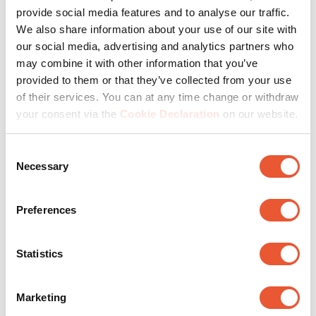
Samsung tv-standaards worden vervaardigd met
provide social media features and to analyse our traffic.
superieure materialen die passen bij het innovatieve
We also share information about your use of our site with
ontwerp, dat ook stevigheid garandeert.
our social media, advertising and analytics partners who
may combine it with other information that you’ve
Onze productie heeft een lange geschiedenis van
provided to them or that they’ve collected from your use
uitstekende kwaliteit en klanttevredenheid. Met een
of their services. You can at any time change or withdraw
Vogel's standaard profiteer je van 50 jaar ervaring in de
your consent via the
Cookie Declaration
on our website.
ontwikkeling en productie van innovatieve
bevestigingsoplossingen voor televisies en schermen. Of
Consent
het nu gaat om een muurbeugel of een standaard voor
Necessary
Selection
Samsung-toestellen of andere merken, alle producten
van Vogel's zijn zorgvuldig getest op veiligheid en
duurzaamheid.
Preferences
Ben je op zoek naar een
Statistics
alternatief?
Marketing
Als je de voorkeur geeft aan tv's van een ander merk, is