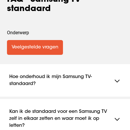
standaard
Onderwerp
Veelgestelde vragen
Hoe onderhoud ik mijn Samsung TV-
standaard?
Regelmatig afstoffen en afnemen met een zachte,
droge doek is de beste manier om uw Samsung
staander te onderhouden. Gebruik geen agressieve
Kan ik de standaard voor een Samsung TV
chemicaliën of schuurmiddelen die de afwerking
zelf in elkaar zetten en waar moet ik op
kunnen beschadigen. Gebruik een geschikte
letten?