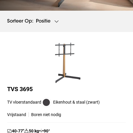
Positie
Sorteer Op:
TVS 3695
TV vloerstandaard
Eikenhout & staal (zwart)
Vrijstaand
Boren niet nodig
40-77
″
50
kg
90
°