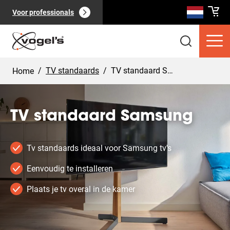
Voor professionals
/
TV standaards
/
TV standaard Samsung
Home
TV standaard Samsung
Consumentenproducten
(
0
):
Bekijk alles
Tv standaards ideaal voor Samsung tv's
Eenvoudig te installeren
Plaats je tv overal in de kamer
Pagina's
(
0
):
Bekijk alles