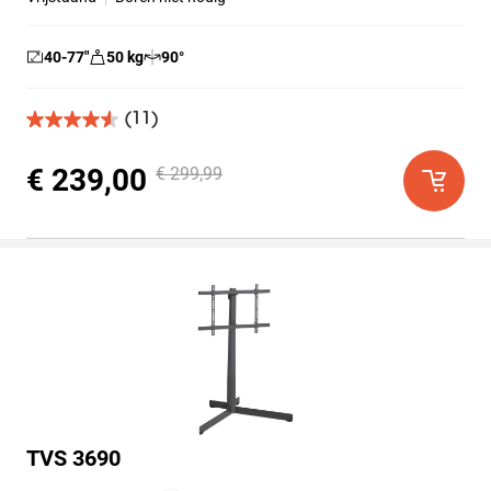
40-77
″
50
kg
90
°
(11)
4.5
van
de
€ 239,00
€ 299,99
5
sterren.
11
beoordelingen
TVS 3690