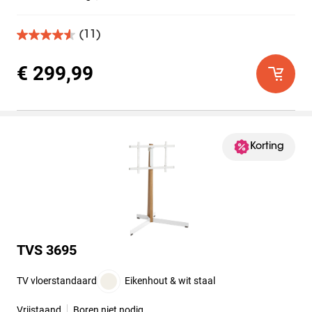
(11)
4.5
van
de
€ 299,99
5
sterren.
11
beoordelingen
Korting
TVS 3695
TV vloerstandaard
Eikenhout & wit staal
Vrijstaand
Boren niet nodig