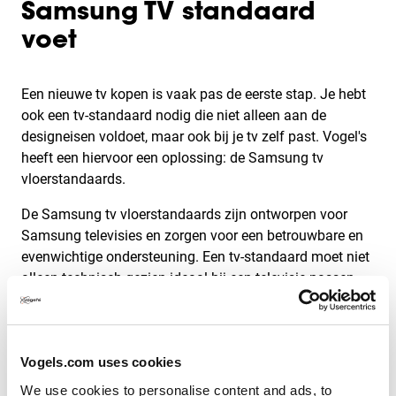
Samsung TV standaard
voet
Een nieuwe tv kopen is vaak pas de eerste stap. Je hebt
ook een tv-standaard nodig die niet alleen aan de
designeisen voldoet, maar ook bij je tv zelf past. Vogel's
heeft een hiervoor een oplossing: de Samsung tv
vloerstandaards.
De Samsung tv vloerstandaards zijn ontworpen voor
Samsung televisies en zorgen voor een betrouwbare en
evenwichtige ondersteuning. Een tv-standaard moet niet
alleen technisch gezien ideaal bij een televisie passen,
maar ook de nadruk leggen op esthetiek en elegantie.
Onze tv-standaards voor Samsung combineren al deze
kenmerken en zorgen voor een praktisch en elegant
Vogels.com uses cookies
design voor de hedendaagse Samsung schermen. Onze
productie wordt gekenmerkt door hoge kwaliteit. De
We use cookies to personalise content and ads, to