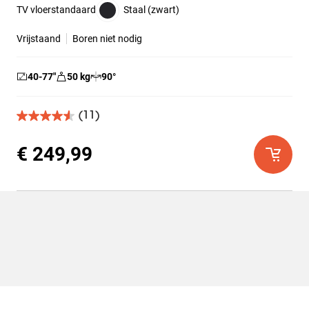
TV vloerstandaard
Staal (zwart)
Vrijstaand
Boren niet nodig
40-77
″
50
kg
90
°
(11)
4.5
van
de
€ 249,99
5
sterren.
11
beoordelingen