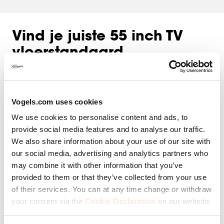
Vind je juiste 55 inch TV
vloerstandaard
Er is altijd een ideale plek voor je 55 inch tv in de
woonkamer. Onze tv standaard voor dit schermformaat
Vogels.com uses cookies
biedt stabiliteit en voegt tegelijkertijd stijl toe aan je
We use cookies to personalise content and ads, to
interieur. Het gaat niet alleen om functionaliteit; Vogel's
provide social media features and to analyse our traffic.
tv standaards verfraaien elke kamer. Integreer je tv in je
We also share information about your use of our site with
interieur en blijf flexibel doordat je hem vrij kunt
our social media, advertising and analytics partners who
plaatsen. Als je kiest voor een draaibaar model, heb je
may combine it with other information that you’ve
ook de mogelijkheid om de kijkhoek perfect aan te
provided to them or that they’ve collected from your use
passen aan je zithouding.
of their services. You can at any time change or withdraw
Vind het perfecte product met ons assortiment moderne
your consent via the
Cookie Declaration
on our website.
standaards voor 55 inch tv's.