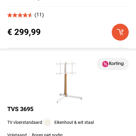
(11)
4.5
van
de
€ 299,99
5
sterren.
11
beoordelingen
Korting
TVS 3695
TV vloerstandaard
Eikenhout & wit staal
Vrijstaand
Boren niet nodig