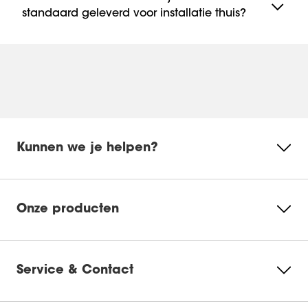
moderne look met zwart staal en eikenhout, er is een
standaard geleverd voor installatie thuis?
stijl die bij jouw decoratiestijl past.
Als je een 55 inch tv-standaard koopt, krijg je er een
gedetailleerde stap-voor-stap handleiding bij. De
handleiding laat niet alleen zien hoe je de onderdelen
in elkaar zet, maar geeft ook tips over hoe je de tv
veilig vastzet.
Kunnen we je helpen?
Onze producten
Service & Contact