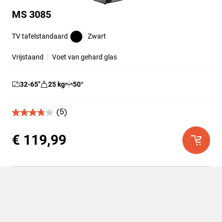
MS 3085
TV tafelstandaard
Zwart
Vrijstaand
Voet van gehard glas
32-65
″
25
kg
50
°
(5)
3.8
van
de
€ 119,99
5
sterren.
5
beoordelingen