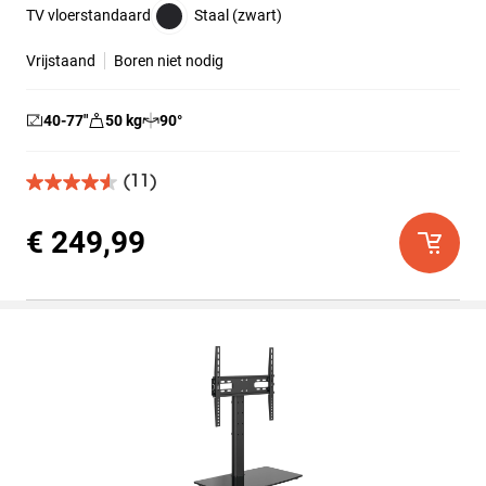
TV vloerstandaard
Staal (zwart)
Vrijstaand
Boren niet nodig
40-77
″
50
kg
90
°
(11)
4.5
van
de
€ 249,99
5
sterren.
11
beoordelingen