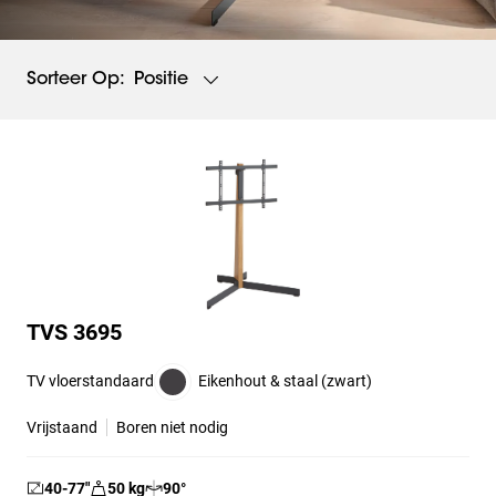
Positie
Sorteer Op:
TVS 3695
TV vloerstandaard
Eikenhout & staal (zwart)
Vrijstaand
Boren niet nodig
40-77
″
50
kg
90
°