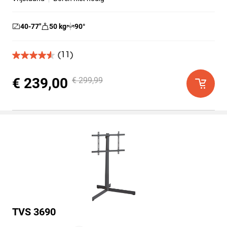
40-77
″
50
kg
90
°
(11)
4.5
van
de
€ 239,00
€ 299,99
5
sterren.
11
beoordelingen
TVS 3690