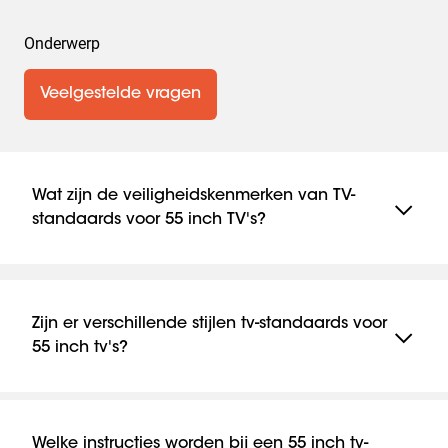
Onderwerp
Veelgestelde vragen
Wat zijn de veiligheidskenmerken van TV-
standaards voor 55 inch TV's?
Veiligheid is van het grootste belang. Daarom worden
Vogel's TV-standaards voor 55 inch schermen altijd
getest op stabiliteit en duurzaamheid. Functies zoals
Zijn er verschillende stijlen tv-standaards voor
stevige voetstukken en anti-kantelbanden zorgen
55 inch tv's?
ervoor dat de standaard stabiel en veilig blijft, zelfs in
huishoudens met kinderen of huisdieren.
Ja, er zijn veel verschillende stijlen tv-standaards van
55 inch. Of je nu de voorkeur geeft aan een
minimalistisch ontwerp met een voet van glas of een
Welke instructies worden bij een 55 inch tv-