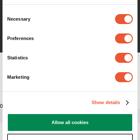
schermi dalla forma inconsueta.
Consent
Necessary
Selection
Continua a leggere
Preferences
Statistics
Specifiche tecniche
Marketing
Recensioni
Recensioni
Show details
0
Riepilogo valutazioni
Seleziona una riga qui sotto per filtrare le
Allow all cookies
recensioni.
Possiamo aiutarti?
1