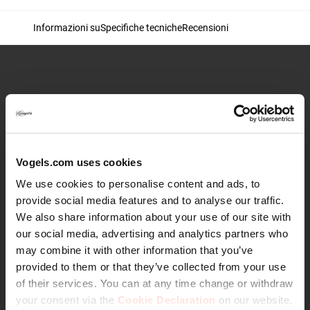
Informazioni su
Specifiche tecniche
Recensioni
4 x M8 x 30
Cosa sono i Kit servizio- e adattatore?
Vogels.com uses cookies
We use cookies to personalise content and ads, to
Vogel's fornisce i suoi prodotti nella forma più completa
provide social media features and to analyse our traffic.
possibile, inclusi tutti i materiali di montaggio necessari.
We also share information about your use of our site with
In circostanze eccezionali, il montaggio della TV può
our social media, advertising and analytics partners who
richiedere materiali speciali. Come nel caso di una TV
may combine it with other information that you’ve
con forma irregolare (ad es. una sporgenza sul retro).
provided to them or that they’ve collected from your use
Come servizio, Vogel's ha assemblato una serie di
of their services. You can at any time change or withdraw
adattatori e di kit di assistenza che consente di montare
your consent via the
Cookie Declaration
on our website.