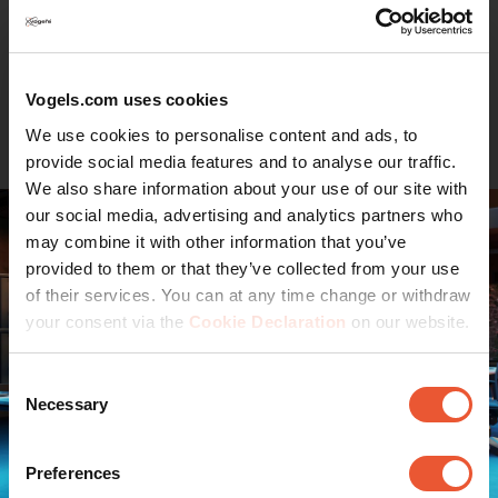
Gli accessori e i componenti del braccio per monitor
MOMO si installano con una sola chiave allen
(esagonale), integrata nel prodotto. In questo modo,
avrai sempre lo strumento giusto a portata di mano.
Vogels.com uses cookies
Continua a leggere
We use cookies to personalise content and ads, to
Numero limitato di componenti, infinite possibilità
provide social media features and to analyse our traffic.
La modularità del MOMO è unica. Con pochi componenti
We also share information about your use of our site with
standard puoi creare una soluzione per quasi tutte le
our social media, advertising and analytics partners who
situazioni. Da una soluzione semplice per un solo
may combine it with other information that you’ve
monitor a soluzioni più complesse per diversi monitor.
provided to them or that they’ve collected from your use
Comprese le posizioni dritte e angolate.
of their services. You can at any time change or withdraw
Questo componente del braccio per monitor MOMO è
your consent via the
Cookie Declaration
on our website.
conforme ai più severi requisiti internazionali di
sicurezza
Consent
La sicurezza prima di tutto. MOMO C320 soddisfa i
Necessary
Selection
requisiti TÜV e IGR ed è quindi estremamente sicuro.
Vogel’s. For Sure.
Preferences