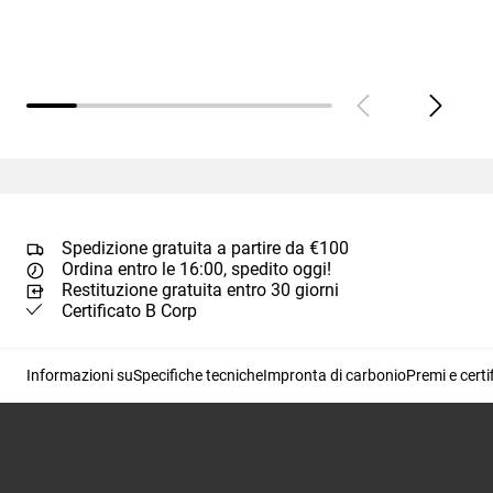
Spedizione gratuita a partire da €100
Ordina entro le 16:00, spedito oggi!
Restituzione gratuita entro 30 giorni
Certificato B Corp
Informazioni su
Specifiche tecniche
Impronta di carbonio
Premi e certi