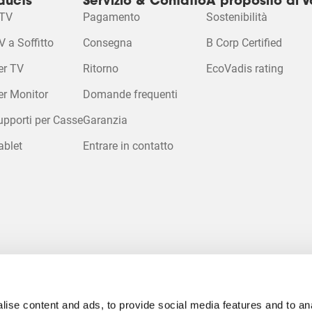
ducts
Servizio & Contatto
A proposito di V
 TV
Pagamento
Sostenibilità
Accetta i co
o
V a Soffitto
Consegna
B Corp Certified
Marketin
 per guardare q
er TV
Ritorno
EcoVadis rating
er Monitor
Domande frequenti
Modifica impostazi
upporti per Casse
Garanzia
cookie
ablet
Entrare in contatto
ise content and ads, to provide social media features and to an