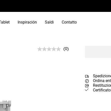
Tablet
Inspiración
Saldi
Contatto
(0)
Nessuna
valutazione.
Stesso
link
alla
pagina.
Spedizione
Ordina ent
Restituzio
Certificat