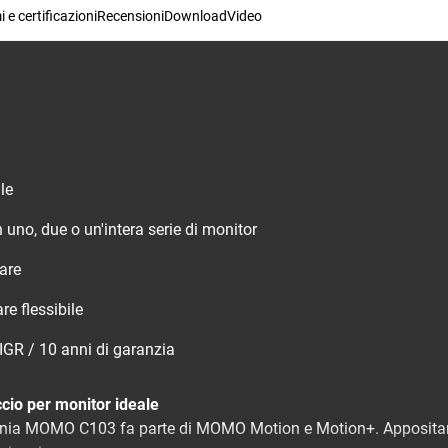
 e certificazioni
Recensioni
Download
Video
le
uno, due o un'intera serie di monitor
lare
e flessibile
 IGR / 10 anni di garanzia
accio per monitor ideale
vania MOMO C103 fa parte di MOMO Motion e Motion+. Appositam