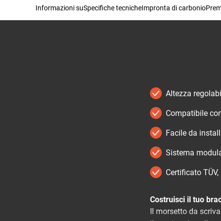
Informazioni su
Specifiche tecniche
Impronta di carbonio
Premi
Altezza regolabi
Compatibile con 
Facile da instal
Sistema modular
Certificato TÜV,
Costruisci il tuo br
Il morsetto da scri