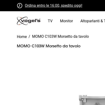
Ordina entro le 16:00, spedito oggi!
Restituzione gratuita entro 30 giorni
Certificato B Corp
TV
Monitor
Altoparlanti & 
/
MOMO C103W Morsetto da tavolo
Home
MOMO C103W Morsetto da tavolo
Slide 1 of 9