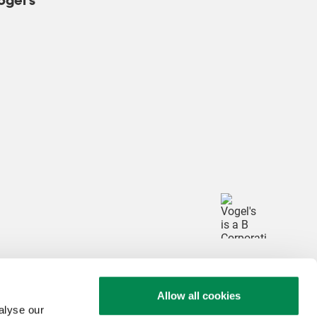
ogel's
okie di 
g 

uesto video
oni dei
Allow all cookies
alyse our