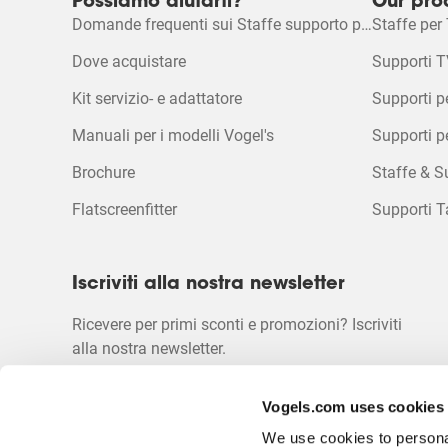
Istruzioni di montaggio
Possiamo aiutarti?
Our pro
azione
aprirà
aprirà
aprirà
aprirà
Domande frequenti sui Staffe supporto per TV
Staffe per
aprirà
il
il
il
il
il
modulo
modulo
modulo
modul
Brochure prodotto
Dove acquistare
Supporti T
modulo
di
di
di
di
di
invio.
invio.
invio.
invio.
Kit servizio- e adattatore
Supporti p
invio.
Manuali per i modelli Vogel's
Supporti p
Brochure
Staffe & S
Flatscreenfitter
Supporti T
Iscriviti alla nostra newsletter
Ricevere per primi sconti e promozioni? Iscriviti
alla nostra newsletter.
Vogels.com uses cookies
We use cookies to personal