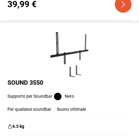
5
39,99 €
stelle.
7
recensioni
SOUND 3550
Supporto per Soundbar
Nero
Per qualsiasi soundbar
Suono ottimale
6.5
kg