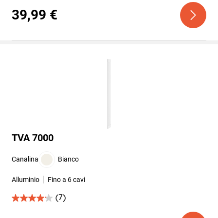
su
5
39,99 €
stelle.
7
recensioni
TVA 7000
Canalina
Bianco
Alluminio
Fino a 6 cavi
(7)
4.1
su