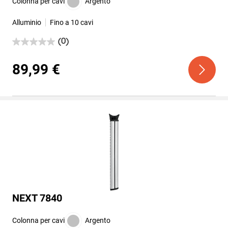
Colonna per cavi
Argento
Alluminio
Fino a 10 cavi
(0)
0.0
su
5
89,99 €
stelle.
NEXT 7840
Colonna per cavi
Argento