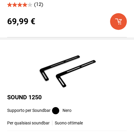
(12)
4.0
su
5
69,99 €
stelle.
12
recensioni
SOUND 1250
Supporto per Soundbar
Nero
Per qualsiasi soundbar
Suono ottimale