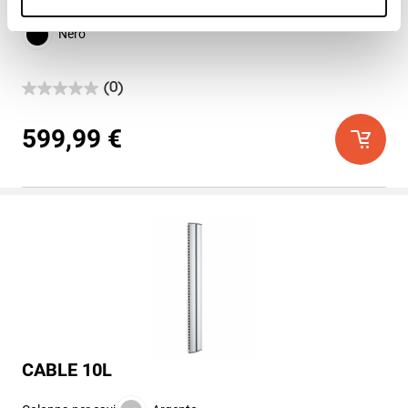
Nero
(0)
0.0
su
5
599,99 €
stelle.
CABLE 10L