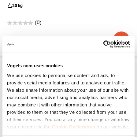
20
kg
(0)
0.0
su
5
39,99 €
stelle.
Vogels.com uses cookies
We use cookies to personalise content and ads, to
provide social media features and to analyse our traffic.
We also share information about your use of our site with
our social media, advertising and analytics partners who
may combine it with other information that you’ve
provided to them or that they’ve collected from your use
TVA 6950
of their services. You can at any time change or withdraw
your consent via the
Cookie Declaration
on our website.
Adattatore per montanti
Nero