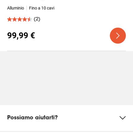
Alluminio
Fino a 10 cavi
(2)
4.5
su
5
99,99 €
stelle.
2
recensioni
Possiamo aiutarti?