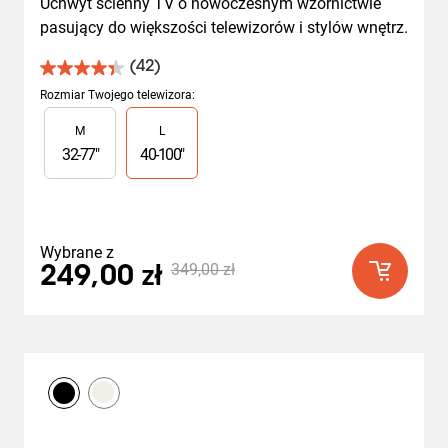
Uchwyt ścienny TV o nowoczesnym wzornictwie 
pasujący do większości telewizorów i stylów wnętrz.
(42)
4.4
na
Rozmiar Twojego telewizora
:
5
Slide 1 of 2
M
L
gwiazdek.
42
32
-
77
"
40
-
100
"
Recenzji
Wybrane z
349,00 zł
249,00 zł