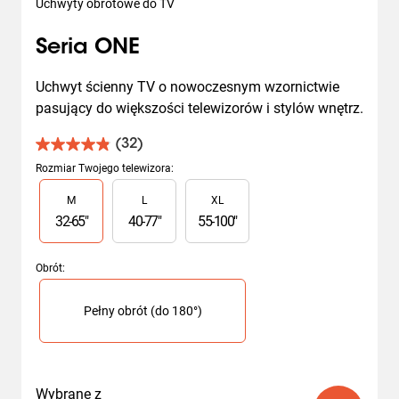
Uchwyty obrotowe do TV
Seria ONE
Uchwyt ścienny TV o nowoczesnym wzornictwie 
pasujący do większości telewizorów i stylów wnętrz.
(32)
4.8
na
Rozmiar Twojego telewizora
:
5
Slide 1 of 3
M
L
XL
gwiazdek.
32
32
-
65
"
40
-
77
"
55
-
100
"
Recenzji
Obrót
:
Slide 1 of 1
Pełny obrót (do 180°)
Wybrane z