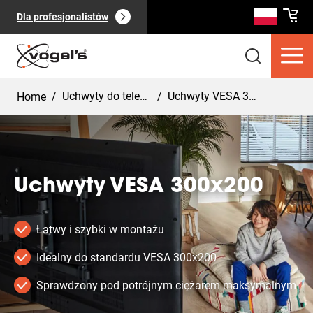
Dla profesjonalistów
/
Uchwyty do telewizorów
/
Uchwyty VESA 300x200
Home
Uchwyty VESA 300x200
Produkty dla konsumentów
Pokaż
(
0
):
wszystkie
Łatwy i szybki w montażu
Idealny do standardu VESA 300x200
Sprawdzony pod potrójnym ciężarem maksymalnym