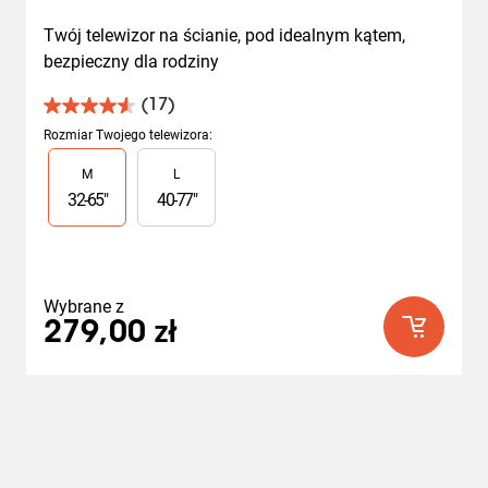
Twój telewizor na ścianie, pod idealnym kątem, 
bezpieczny dla rodziny
(17)
4.6
na
Rozmiar Twojego telewizora
:
5
Slide 1 of 2
M
L
gwiazdek.
17
32
-
65
"
40
-
77
"
Recenzji
Wybrane z
279,00 zł