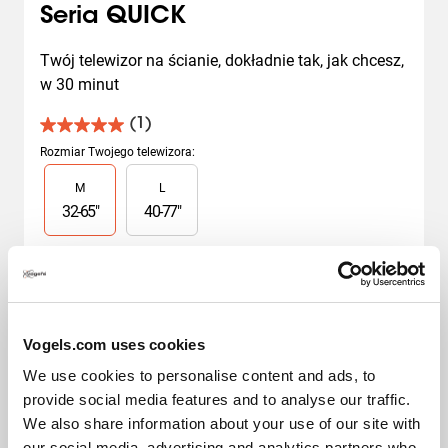
Seria QUICK
Twój telewizor na ścianie, dokładnie tak, jak chcesz, 
w 30 minut
(1)
5.0
na
Rozmiar Twojego telewizora
:
5
Slide 1 of 2
M
L
gwiazdek.
1
32
-
65
"
40
-
77
"
Recenzja
Obrót
:
Slide 1 of 2
Obrotowy (do 120°)
Vogels.com uses cookies
We use cookies to personalise content and ads, to
provide social media features and to analyse our traffic.
Wybrane z
We also share information about your use of our site with
639,00 zł
our social media, advertising and analytics partners who