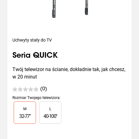
Uchwyty stały do TV
Seria QUICK
Twój telewizor na ścianie, dokładnie tak, jak chcesz, 
w 20 minut
(0)
0.0
na
Rozmiar Twojego telewizora
:
5
Slide 1 of 2
M
L
gwiazdek.
32
-
77
"
40
-
100
"