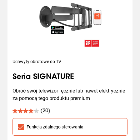
Uchwyty obrotowe do TV
Seria SIGNATURE
Obróć swój telewizor ręcznie lub nawet elektrycznie 
za pomocą tego produktu premium
(20)
4.1
na
5
Funkcja zdalnego sterowania
gwiazdek.
20