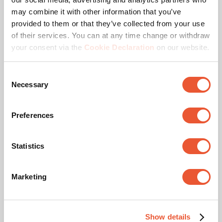
may combine it with other information that you’ve
provided to them or that they’ve collected from your use
of their services. You can at any time change or withdraw
your consent via the
Cookie Declaration
on our website.
Consent
Necessary
Selection
Preferences
Statistics
Uchwyty stały do TV
Marketing
Seria ELITE
Zamontuj swój telewizor tak blisko ściany, jak to 
tylko możliwe
Show details