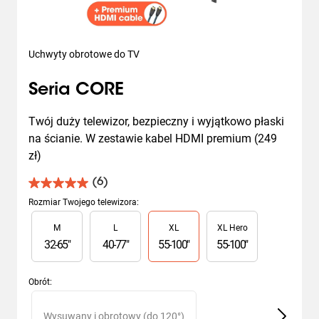
Uchwyty obrotowe do TV
Seria CORE
Twój duży telewizor, bezpieczny i wyjątkowo płaski 
na ścianie. W zestawie kabel HDMI premium (249 
zł)
(6)
5.0
na
Rozmiar Twojego telewizora
:
5
Slide 1 of 4
M
L
XL
XL Hero
gwiazdek.
6
32
-
65
"
40
-
77
"
55
-
100
"
55
-
100
"
Recenzji
Obrót
:
Slide 1 of 2
Wysuwany i obrotowy (do 120°)