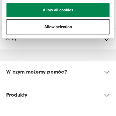
kartę produktu
ze specyfikacjami dotyczącymi ochrony
Recenzje
środowiska.
Allow all cookies
Wycinek oceny
Do pobrania
Wybierz poniższy wiersz, aby filtrować recenzje.
Allow selection
1
5 gwiazdek
gwiazdki
38
82
%
12.605
1 recenzji
Filmy
km jazdy
możliwość recyklingu
kg CO2
0
4 gwiazdki
gwiazdki
0 recenzj
0
3 gwiazdki
gwiazdki
0 recenzj
0
2 gwiazdki
gwiazdki
Online manual
Instrukcja montażu na filmie
Wideo o produkcie
0 recenzj
0
1 gwiazdka
gwiazdki
0 recenzje
Ogólna ocena
W czym możemy pomóc?
DrillRight™ AR App for Android
5.0
Proszę zaakceptować pliki
cookie marketingowe, aby
1 Recenzja
obejrzeć ten film
DrillRight™ AR App for iOS
1 z 1 (100%) recenzentów poleciło ten produkt
Produkty
Oceń ten produkt
Zmień
Ecosheet
ustawienia
cookie