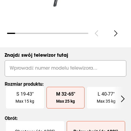
Strony
(
0
):
Pokaż wszystkie
Znajdź swój telewizor tutaj
Rozmiar produktu
:
Slide 1 of 3
S
19
-
43
"
M
32
-
65
"
L
40
-
77
"
Max
15
kg
Max
25
kg
Max
35
kg
Obrót
:
Slide 1 of 2