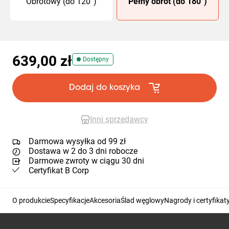
Obrotowy (do 120°)
Pełny obrót (do 180°)
639,00 zł
Dostępny
Dodaj do koszyka
Inni sprzedawcy
Darmowa wysyłka od 99 zł
Dostawa w 2 do 3 dni robocze
Darmowe zwroty w ciągu 30 dni
Certyfikat B Corp
O produkcie
Specyfikacje
Akcesoria
Ślad węglowy
Nagrody i certyfikat