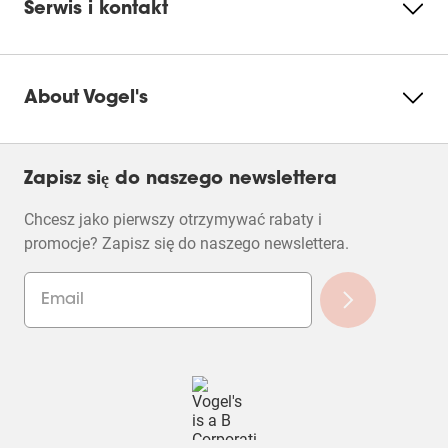
Serwis i kontakt
Product Leaflet
Wybierz,
Wybierz,
Wybierz,
Wybierz,
Wybierz,
aby
aby
aby
aby
aby
Aby dodać recenzję, należy podać prawidłowy
ocenić
ocenić
ocenić
ocenić
ocenić
adres e-mail
element
element
element
element
element
1
2
3
4
5
About Vogel's
Średnia ocena klientów
gwiazdką.
gwiazdkami.
gwiazdkami.
gwiazdkami.
gwiazdkami.
Jakość produktu
To
To
To
To
To
Jakość produktu, 5.0 z 5
5.0
działanie
działanie
działanie
działanie
działanie
spowoduje
spowoduje
spowoduje
spowoduje
spowoduje
Wartość produktu
Zapisz się do naszego newslettera
otwarcie
otwarcie
otwarcie
otwarcie
otwarcie
Wartość produktu, 5.0 z 5
5.0
formularza
formularza
formularza
formularza
formularza
Chcesz jako pierwszy otrzymywać rabaty i
zgłoszenia.
zgłoszenia.
zgłoszenia.
zgłoszenia.
zgłoszenia.
Wydajność
promocje? Zapisz się do naszego newslettera.
Wydajność, 5.0 z 5
5.0
Projekt
Projekt, 5.0 z 5
5.0