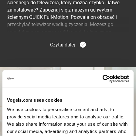
ściennego do telewizora, który można szybko i łatwo
zainstalować? Zapoznaj się z naszym uchwytem
ściennym QUICK Full-Motion. Pozwala on obracać i
przechylać telewizor według życzenia. Możesz go
zainstalować w mniej niż 30 minut. Łatwy wybór,
prawda?
Czytaj dalej
Powiedz telewizor na
ścianie w trzech prostych
krokach
Uchwyty ściennie QUICK są zaprojektowane dla szybkiej
Vogels.com uses cookies
i łatwej instalacji. Dzięki unikalnemu systemowi
EasyFIX™, możesz zamontować swój telewizor na
We use cookies to personalise content and ads, to
ścianie w trzech prostych krokach. Twoja przyjemność z
provide social media features and to analyse our traffic.
oglądania telewizji może rozpocząć się w ciągu 30
We also share information about your use of our site with
minut.
our social media, advertising and analytics partners who