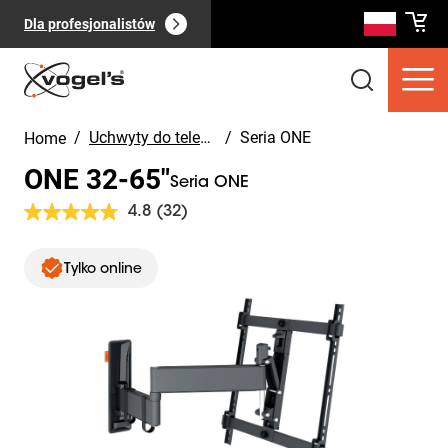
Dla profesjonalistów
/
Uchwyty do telewizorów
/
Seria ONE
Home
ONE 32-65"
Seria ONE
4.8
(32)
Czytaj
32
Recenzji.
Slide 1 of 11
Produkty dla konsumentów
Łącze
Pokaż
Tylko online
do
(
0
):
tej
wszystkie
samej
strony.