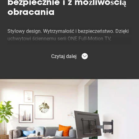
bezpiecznie i z możliwością
obracania
Stylowy design. Wytrzymałość i bezpieczeństwo. Dzięki
uchwytowi ściennemu serii ONE Full-Motion TV,
oglądanie telewizji stanie się prawdziwą przyjemnością
dla każdego. Twój telewizor zostanie nie tylko pięknie
Czytaj dalej
zawieszony na ścianie, ale także zapewniać będzie
optymalny komfort oglądania. Ponieważ telewizorem
można łatwo obracać, będzie go doskonale widać z
każdego zakątka pokoju.
Opracowany z myślą o
latach intensywnego
użytkowania