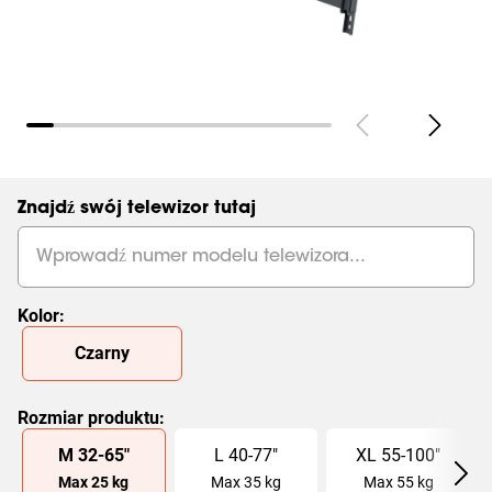
Strony
(
0
):
Pokaż wszystkie
Znajdź swój telewizor tutaj
Kolor
:
Slide 1 of 1
Czarny
Rozmiar produktu
:
Slide 1 of 3
M
32
-
65
"
L
40
-
77
"
XL
55
-
100
"
Max
25
kg
Max
35
kg
Max
55
kg