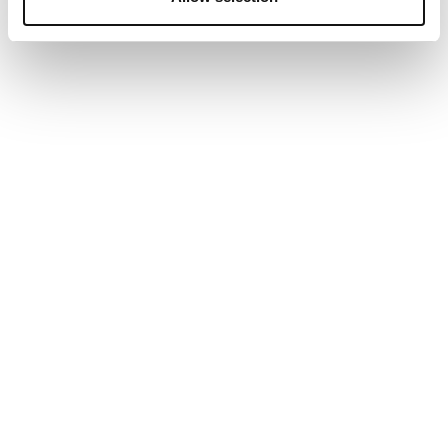
Jakość produktu
Jakość produktu, 5.0 z 5
5.0
Wartość produktu
Wartość produktu, 5.0 z 5
5.0
Wydajność
Wydajność, 5.0 z 5
5.0
Projekt
Projekt, 5.0 z 5
5.0
Pomocne?
(
0
)
(
0
)
Zgłoś
5 z 5 gwiazdek.
TVM 3843 Obrotowy uchwyt
P.S.
ZWERYFIKOWANY NABYWCA