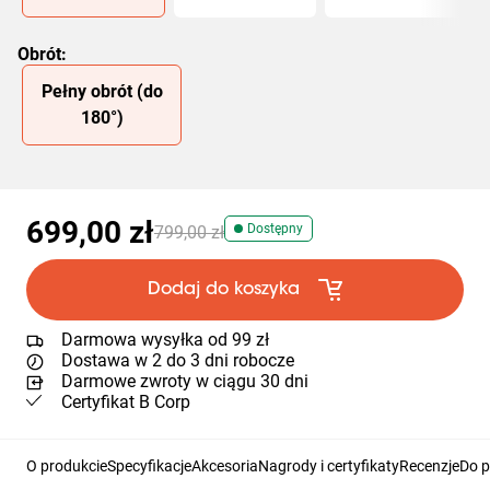
Obrót
:
Slide 1 of 1
Pełny obrót (do
180°)
699,00 zł
Dostępny
799,00 zł
Dodaj do koszyka
Darmowa wysyłka od 99 zł
Dostawa w 2 do 3 dni robocze
Darmowe zwroty w ciągu 30 dni
Certyfikat B Corp
O produkcie
Specyfikacje
Akcesoria
Nagrody i certyfikaty
Recenzje
Do p