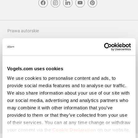
Prawa autorskie
Polityka prywatności
Zastrzezenie
Cookies
Vogels.com uses cookies
Warunki korzystania
We use cookies to personalise content and ads, to
Reklamacje i spory
provide social media features and to analyse our traffic.
Kolofon
We also share information about your use of our site with
© Vogel's Products BV
2026
our social media, advertising and analytics partners who
may combine it with other information that you’ve
provided to them or that they’ve collected from your use
Filtruj recenzje
of their services. You can at any time change or withdraw
your consent via the
Cookie Declaration
on our website.
Przeszukaj tematy i recenzje regionu