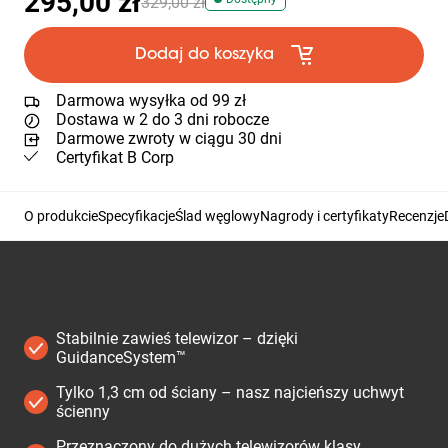
295,00 zł
329,00 zł
Dodaj do koszyka
Darmowa wysyłka od 99 zł
Dostawa w 2 do 3 dni robocze
Darmowe zwroty w ciągu 30 dni
Certyfikat B Corp
O produkcie
Specyfikacje
Ślad węglowy
Nagrody i certyfikaty
Recenzje
Stabilnie zawieś telewizor – dzięki
GuidanceSystem™
Tylko 1,3 cm od ściany – nasz najcieńszy uchwyt
ścienny
Przeznaczony do dużych telewizorów klasy