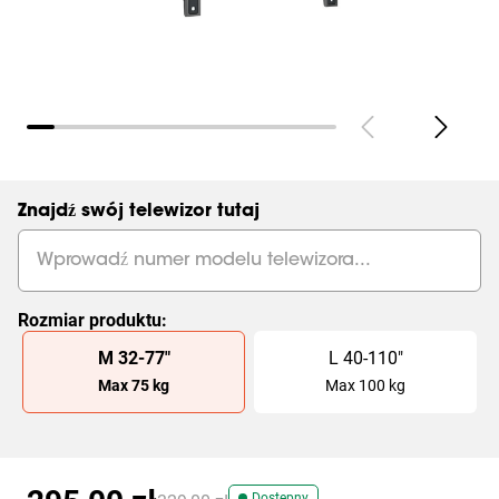
Strony
(
0
):
Pokaż wszystkie
Znajdź swój telewizor tutaj
Rozmiar produktu
:
Slide 1 of 2
M
32
-
77
"
L
40
-
110
"
Max
75
kg
Max
100
kg
Dostępny