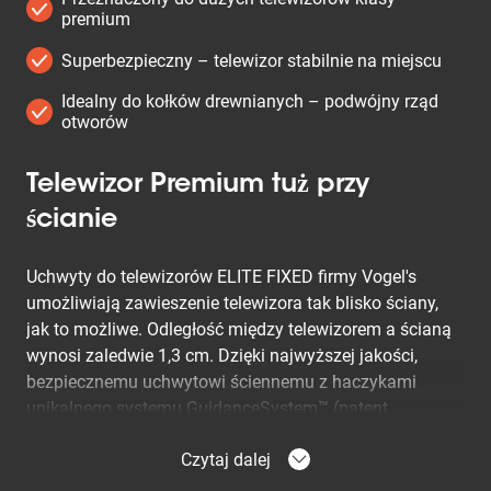
premium
Superbezpieczny – telewizor stabilnie na miejscu
Idealny do kołków drewnianych – podwójny rząd
otworów
Telewizor Premium tuż przy
ścianie
Uchwyty do telewizorów ELITE FIXED firmy Vogel's
umożliwiają zawieszenie telewizora tak blisko ściany,
jak to możliwe. Odległość między telewizorem a ścianą
wynosi zaledwie 1,3 cm. Dzięki najwyższej jakości,
bezpiecznemu uchwytowi ściennemu z haczykami
unikalnego systemu GuidanceSystem™ (patent
zgłoszony) montaż dużego ekranu jest łatwiejszy i
Czytaj dalej
bezpieczniejszy.