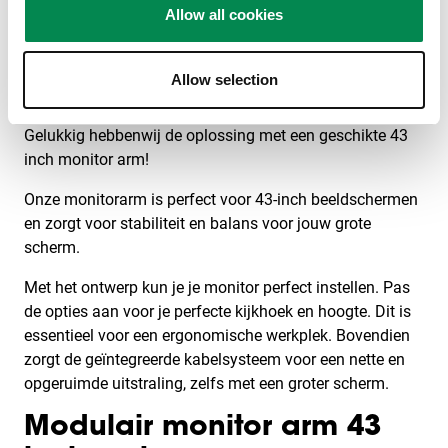
Allow all cookies
Heb je een grote 43" monitor
en wil je deze stabiel en op
de juiste kijkhoogte houden? Dan wil je voorkomen dat
die naar beneden zakt als je hem monteert aan een
Allow selection
monitor arm. Dit is een veelvoorkomend probleem waar
veel gebruikers van grotere schermen tegenaan lopen.
Gelukkig hebbenwij de oplossing met een geschikte 43
inch monitor arm!
Onze monitorarm is perfect voor 43-inch beeldschermen
en zorgt voor stabiliteit en balans voor jouw grote
scherm.
Met het ontwerp kun je je monitor perfect instellen. Pas
de opties aan voor je perfecte kijkhoek en hoogte.
Dit is
essentieel voor een ergonomische werkplek. Bovendien
zorgt de geïntegreerde kabelsysteem voor een nette en
opgeruimde uitstraling, zelfs met een groter scherm.
Modulair monitor arm 43