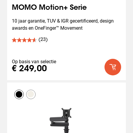
MOMO Motion+ Serie
10 jaar garantie, TUV & IGR gecertificeerd, design 
awards en OneFinger™ Movement
(23)
4.7
van
de
5
Op basis van selectie
sterren.
€ 249,00
23
beoordelingen