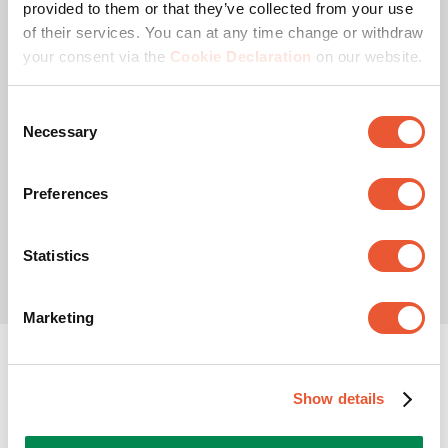
provided to them or that they’ve collected from your use
of their services. You can at any time change or withdraw
5 jaar garantie, tot 27 cm in hoogte verstelbaar
your consent via the
Cookie Declaration
on our website.
(0)
0.0
van
Consent
de
Necessary
Selection
5
Op basis van selectie
sterren.
€ 149,00
Preferences
Statistics
Marketing
Ondersteun je grote
monitor
Show details