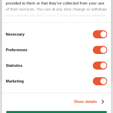
provided to them or that they’ve collected from your use
5 jaar garantie, tot 27 cm in hoogte verstelbaar
of their services. You can at any time change or withdraw
your consent via the
Cookie Declaration
on our website.
(0)
0.0
van
Consent
de
Necessary
Selection
5
Op basis van selectie
sterren.
€ 149,00
Preferences
Statistics
Marketing
32 inch monitor beugel
Show details
Ben je op zoek naar de perfecte monitor arm voor jouw