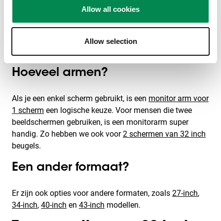
32 inch scherm? Een perfect scherm voor gamen
Allow all cookies
bijvoorbeeld. Er zijn veel goede modellen beschikbaar
met een populaire maat van 32 inch. Enkele voorbeelden
hiervan zijn de Samsung Space Monitor en de Dell
Allow selection
Ultrasharp.
Hoeveel armen?
Als je een enkel scherm gebruikt, is een
monitor arm voor
1 scherm
een logische keuze. Voor mensen die twee
beeldschermen gebruiken, is een monitorarm super
handig. Zo hebben we ook voor
2 schermen van 32 inch
beugels.
Een ander formaat?
Er zijn ook opties voor andere formaten, zoals
27-inch
,
34-inch
,
40-inch
en
43-inch
modellen.