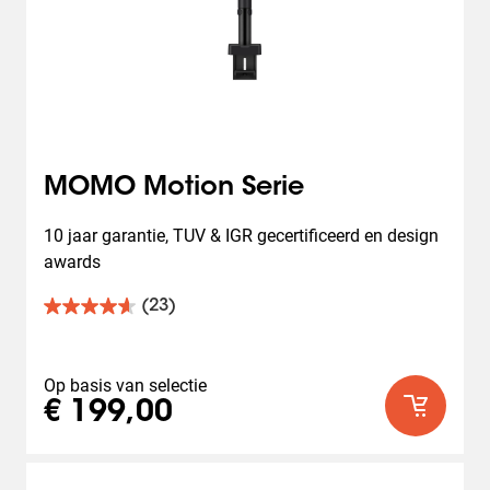
MOMO Motion Serie
10 jaar garantie, TUV & IGR gecertificeerd en design 
awards
(23)
4.7
van
de
5
Op basis van selectie
sterren.
€ 199,00
23
beoordelingen