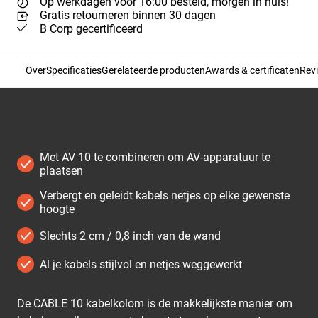
Op werkdagen voor 16:00 besteld, morgen in huis!
Gratis retourneren binnen 30 dagen
B Corp gecertificeerd
Over
Specificaties
Gerelateerde producten
Awards & certificaten
Rev
Met AV 10 te combineren om AV-apparatuur te
plaatsen
Verbergt en geleidt kabels netjes op elke gewenste
hoogte
Slechts 2 cm / 0,8 inch van de wand
Al je kabels stijlvol en netjes weggewerkt
De CABLE 10 kabelkolom is de makkelijkste manier om