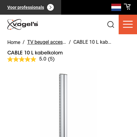
Voor professionals
/
TV beugel accessoires
/
CABLE 10 L kabelkolom
Home
CABLE 10 L kabelkolom
5.0
(5)
Lees
5
beoordelingen.
Slide 1 of 6
Dezelfde
Consumentenproducten
(
0
):
paginalink.
Bekijk alles
Pagina's
(
0
):
Bekijk alles