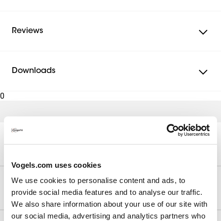
Reviews
Beoordelingen
Overzicht van scores
Downloads
Selecteer hieronder een rij om beoordelingen te
filteren.
0
5
5 sterren
sterren
5 beoorde
Document
0
4 sterren
sterren
0 beoorde
0
3 sterren
sterren
Kunnen we je helpen?
0 beoorde
Montagehandleiding
0
2 sterren
sterren
0 beoorde
0
Vogels.com uses cookies
1 ster
sterren
0 beoorde
Productfolder
We use cookies to personalise content and ads, to
Algemene score
Onze producten
provide social media features and to analyse our traffic.
5.0
We also share information about your use of our site with
5 beoordelingen
our social media, advertising and analytics partners who