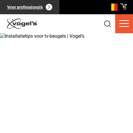
Voor professionals
Consumentenproducten
(
0
):
Bekijk alles
Pagina's
(
0
):
Bekijk alles