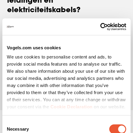
leidingen en
elektriciteitskabels?
Elk huis zit vol met leidingen, denk aan de waterleiding,
gasleiding en elektriciteitsleidingen.
Als je je tv beugel wilt ophangen, is het soms niet
duidelijk waar de leidingen lopen. Eigenlijk zoek je
Vogels.com uses cookies
helemaal niet naar leidingen, je zoekt juist naar de
We use cookies to personalise content and ads, to
ruimte tussen de leidingen. En die bevinden zich niet
provide social media features and to analyse our traffic.
altijd op de plaatsen waar je die zou verwachten.
We also share information about your use of our site with
our social media, advertising and analytics partners who
Er zijn wel enkele kenmerken te noemen, maar je moet je
may combine it with other information that you’ve
realiseren dat deze zaken absoluut geen garantie geven
provided to them or that they’ve collected from your use
voor succes:
of their services. You can at any time change or withdraw
your consent via the
Cookie Declaration
on our website.
Consent
Richtlijn #1
Necessary
Selection