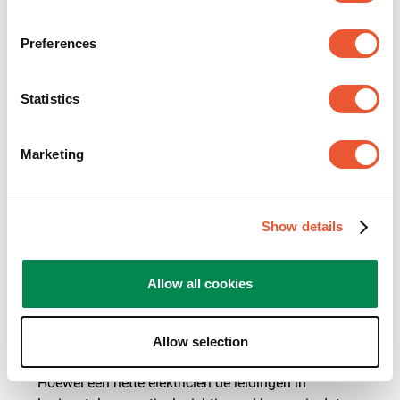
Preferences
Bij een tussenwand, bijvoorbeeld van de
Statistics
slaapkamer naar de overloop, is de kans klein dat er
een gasleiding of waterleiding door de muur loopt.
Eventueel lopen hier wel elektriciteitsleidingen
Marketing
doorheen, dus pas goed op!
Show details
Richtlijn #2
Allow all cookies
Op basis van stopcontacten kun je inschatten waar
Allow selection
de elektriciteitsleidingen lopen.
Hoewel een nette elektricien de leidingen in