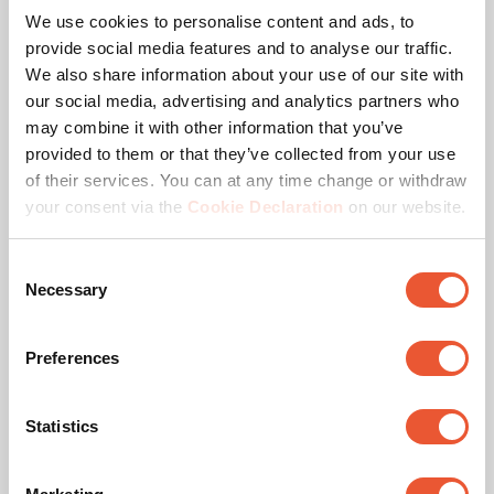
We use cookies to personalise content and ads, to
provide social media features and to analyse our traffic.
2. Bepaal de positie van je tv
We also share information about your use of our site with
our social media, advertising and analytics partners who
may combine it with other information that you’ve
provided to them or that they’ve collected from your use
of their services. You can at any time change or withdraw
your consent via the
Cookie Declaration
on our website.
Consent
Necessary
Selection
Preferences
Statistics
Met de poster en het camerascherm van je
smartphone of tablet kun je de positie van je