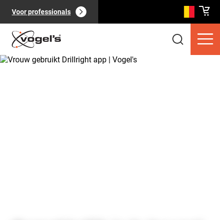
Voor professionals
Consumentenproducten
(
0
):
Bekijk alles
Pagina's
(
0
):
Bekijk alles