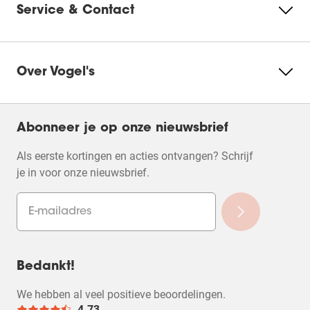
Service & Contact
niet compatibel is met jouw toestel en kun je de app
niet downloaden.
Over Vogel's
Abonneer je op onze nieuwsbrief
Als eerste kortingen en acties ontvangen? Schrijf
je in voor onze nieuwsbrief.
Bedankt!
We hebben al veel positieve beoordelingen.
4.73