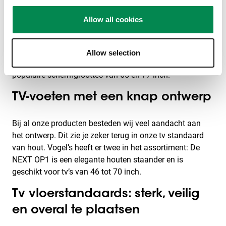
past bij jouw tv
Allow all cookies
Wat voor merk tv je ook hebt, een tv standaard van
Vogel’s past altijd. Of je nu een Samsung, Philips, LG,
Panasonic of Sony hebt. Vogel’s tv standaards zijn
Allow selection
geschikt voor alle gangbare tv formaten. Dus ook voor
populaire schermgroottes van 65 en 77 inch.
TV-voeten met een knap ontwerp
Bij al onze producten besteden wij veel aandacht aan
het ontwerp. Dit zie je zeker terug in onze tv standaard
van hout. Vogel’s heeft er twee in het assortiment: De
NEXT OP1 is een elegante houten staander en is
geschikt voor tv’s van 46 tot 70 inch.
Tv vloerstandaards: sterk, veilig
en overal te plaatsen