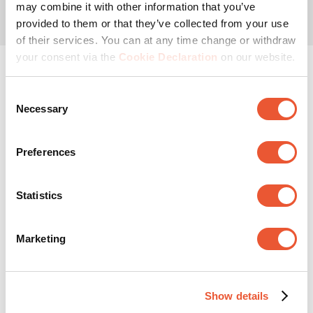
may combine it with other information that you’ve
provided to them or that they’ve collected from your use
of their services. You can at any time change or withdraw
your consent via the
Cookie Declaration
on our website.
TV Standaards — Plaats je
Consent
tv waar en wanneer je
Necessary
Selection
maar wilt!
Preferences
Waarom een TV-voet?
Statistics
Is je tv meubel aan vervanging toe? Boor je liever niet in
de muur om je tv op te hangen? Wil je je tv flexibel
Marketing
kunnen verplaatsen? Dan is een tv standaard de perfecte
oplossing voor jou.
Een tv vloerstandaard die altijd
Show details