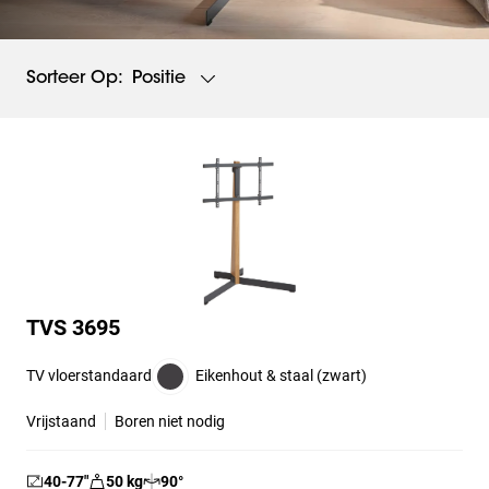
Positie
Sorteer Op:
TVS 3695
TV vloerstandaard
Eikenhout & staal (zwart)
Vrijstaand
Boren niet nodig
40-77
″
50
kg
90
°