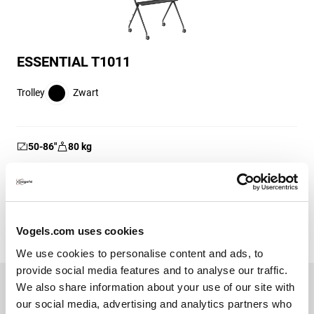
ESSENTIAL T1011
Trolley
Zwart
50-86
″
80
kg
(1)
5.0
van
de
€ 199,00
Vogels.com uses cookies
5
sterren.
We use cookies to personalise content and ads, to
1
provide social media features and to analyse our traffic.
beoordeling
We also share information about your use of our site with
our social media, advertising and analytics partners who