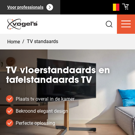
Voor professionals
/
TV standaards
Home
TV vloerstandaards en
tafelstandaards TV
Consumentenproducten
(
0
):
Bekijk alles
Plaats tv overal in de kamer
Bekroond elegant design
Perfecte oplossing
Pagina's
(
0
):
Bekijk alles