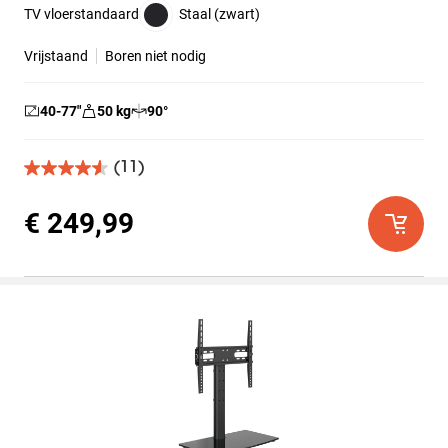
TV vloerstandaard
Staal (zwart)
Vrijstaand
Boren niet nodig
40-77
″
50
kg
90
°
(11)
4.5
van
de
€ 249,99
5
sterren.
11
beoordelingen