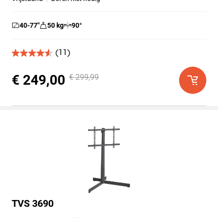
40-77
″
50
kg
90
°
(11)
4.5
van
de
€ 249,00
€ 299,99
5
sterren.
11
beoordelingen
TVS 3690