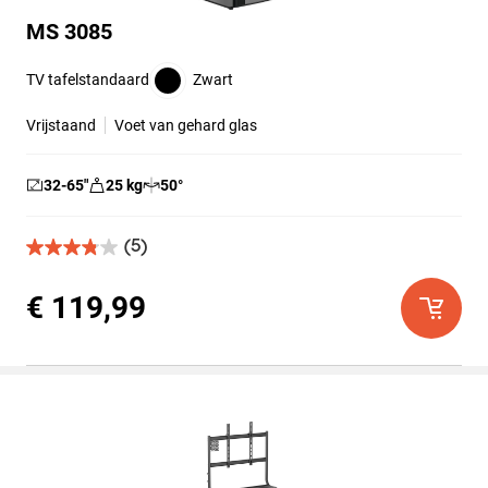
MS 3085
TV tafelstandaard
Zwart
Vrijstaand
Voet van gehard glas
32-65
″
25
kg
50
°
(5)
3.8
van
de
€ 119,99
5
sterren.
5
beoordelingen