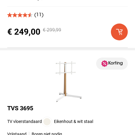
(11)
4.5
van
de
€ 249,00
€ 299,99
5
sterren.
11
beoordelingen
Korting
TVS 3695
TV vloerstandaard
Eikenhout & wit staal
Vrijstaand
Boren niet nodig